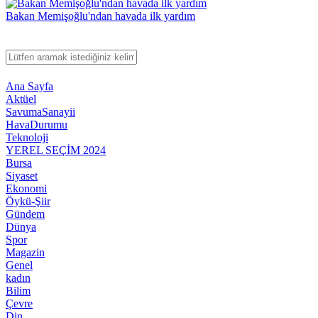
Bakan Memişoğlu'ndan havada ilk yardım
Ana Sayfa
Aktüel
SavumaSanayii
HavaDurumu
Teknoloji
YEREL SEÇİM 2024
Bursa
Siyaset
Ekonomi
Öykü-Şiir
Gündem
Dünya
Spor
Magazin
Genel
kadın
Bilim
Çevre
Din