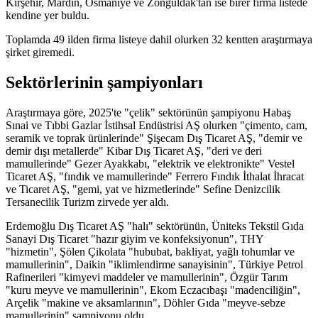
Kırşehir, Mardin, Osmaniye ve Zonguldak'tan ise birer firma listede
kendine yer buldu.
Toplamda 49 ilden firma listeye dahil olurken 32 kentten araştırmaya
şirket giremedi.
Sektörlerinin şampiyonları
Araştırmaya göre, 2025'te "çelik" sektörünün şampiyonu Habaş
Sınai ve Tıbbi Gazlar İstihsal Endüstrisi AŞ olurken "çimento, cam,
seramik ve toprak ürünlerinde" Şişecam Dış Ticaret AŞ, "demir ve
demir dışı metallerde" Kibar Dış Ticaret AŞ, "deri ve deri
mamullerinde" Gezer Ayakkabı, "elektrik ve elektronikte" Vestel
Ticaret AŞ, "fındık ve mamullerinde" Ferrero Fındık İthalat İhracat
ve Ticaret AŞ, "gemi, yat ve hizmetlerinde" Sefine Denizcilik
Tersanecilik Turizm zirvede yer aldı.
Erdemoğlu Dış Ticaret AŞ "halı" sektörünün, Üniteks Tekstil Gıda
Sanayi Dış Ticaret "hazır giyim ve konfeksiyonun", THY
"hizmetin", Şölen Çikolata "hububat, bakliyat, yağlı tohumlar ve
mamullerinin", Daikin "iklimlendirme sanayisinin", Türkiye Petrol
Rafinerileri "kimyevi maddeler ve mamullerinin", Özgür Tarım
"kuru meyve ve mamullerinin", Ekom Eczacıbaşı "madenciliğin",
Arçelik "makine ve aksamlarının", Döhler Gıda "meyve-sebze
mamullerinin" şampiyonu oldu.