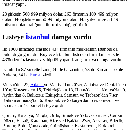
ihracat yaptı.
23 şirketin 500-999 milyon dolar, 263 firmanın 100-499 milyon
dolar, 346 işletmenin 50-99 milyon dolar, 343 şirketin ise 33-49
milyon dolar aralığında ihracat yaptığı görüldü.
Listeye
İstanbul
damga vurdu
İlk 1000 ihracatçı arasında 434 firmanın merkezinin İstanbul'da
bulunduğu görüldü. Böylece İstanbul, listedeki firmaların yüzde
43'ünden fazlasına ev sahipliği yaparak araştırmaya damga vurdu.
İstanbul'u 87 şirketle İzmir, 60 ile Gaziantep, 58 ile Kocaeli, 57 ile
Ankara, 54 ile
Bursa
izledi.
Mersin'den 22,
Adana
ve Manisa'dan 20'şer, Antalya ve Denizli'den
19'ar, Kayseri'den 15, Tekirdağ'dan 13, Hatay'dan 11, Konya'dan 9,
Aydın'dan 8, Balıkesir, Eskişehir, Samsun ve Trabzon'dan 7'şer,
Kahramanmaraş'tan 6, Karabük ve Sakarya'dan 5'er, Giresun ve
Isparta'dan 4'er şirket listeye girdi.
Çorum, Kütahya, Muğla, Ordu, Şırnak ve Yalova'dan 3'er, Çankırı,
Düzce, Elazığ, Karaman, Rize ve Uşak'tan 2'şer, Aksaray, Bilecik,
Burdur, Bolu, Çanakkale, Gümüşhane, Kastamonu, Kırklareli,