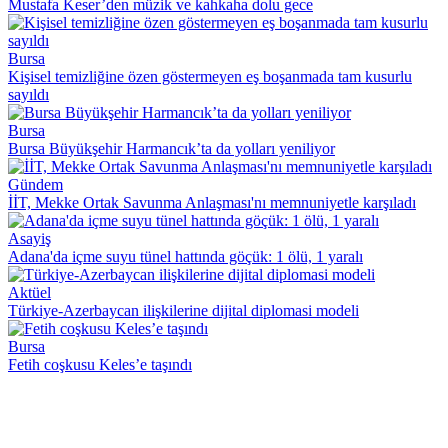
Mustafa Keser’den müzik ve kahkaha dolu gece
Bursa
Kişisel temizliğine özen göstermeyen eş boşanmada tam kusurlu
sayıldı
Bursa
Bursa Büyükşehir Harmancık’ta da yolları yeniliyor
Gündem
İİT, Mekke Ortak Savunma Anlaşması'nı memnuniyetle karşıladı
Asayiş
Adana'da içme suyu tünel hattında göçük: 1 ölü, 1 yaralı
Aktüel
Türkiye-Azerbaycan ilişkilerine dijital diplomasi modeli
Bursa
Fetih coşkusu Keles’e taşındı