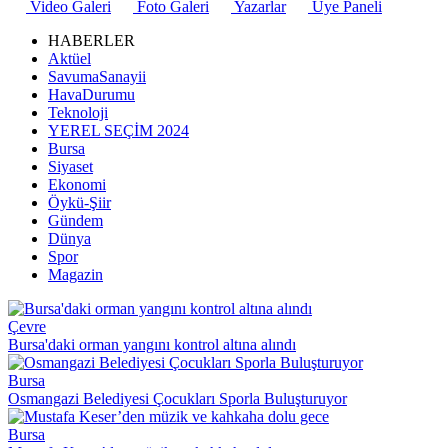
Video Galeri
Foto Galeri
Yazarlar
Üye Paneli
HABERLER
Aktüel
SavumaSanayii
HavaDurumu
Teknoloji
YEREL SEÇİM 2024
Bursa
Siyaset
Ekonomi
Öykü-Şiir
Gündem
Dünya
Spor
Magazin
Çevre
Bursa'daki orman yangını kontrol altına alındı
Bursa
Osmangazi Belediyesi Çocukları Sporla Buluşturuyor
Bursa