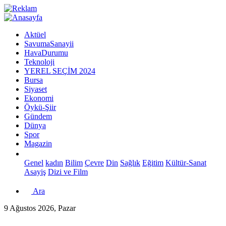
Aktüel
SavumaSanayii
HavaDurumu
Teknoloji
YEREL SEÇİM 2024
Bursa
Siyaset
Ekonomi
Öykü-Şiir
Gündem
Dünya
Spor
Magazin
Genel
kadın
Bilim
Çevre
Din
Sağlık
Eğitim
Kültür-Sanat
Asayiş
Dizi ve Film
Ara
9 Ağustos 2026, Pazar