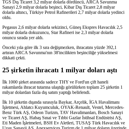
TGS Dış Ticaret 3,2 milyar dolarla dördüncü, ARCA Savunma
Sanayi 2,9 milyar dolarla beşinci, Kibar Dış Ticaret 2,8 milyar
dolarla altıncı, Türkiye Petrol Rafinerileri 2,7 milyar dolarla yedinci
oldu.
Pegasus 2,6 milyar dolarla sekizinci, Güneş Ekspres Havacılık 2,5
milyar dolarla dokuzuncu, Star Rafineri ise 2,3 milyar dolarla
onuncu sırada yer aldı.
Önceki yıla göre ilk 3 sıra değişmezken, ihracatını yüzde 392,1
artıran ARCA Savunma'nın 38'incilikten beşinciliğe yükselmesi
dikkati çekti.
25 şirketin ihracatı 1 milyar doları aştı
İlk 1000 şirket arasında sadece THY ve Ford'un çift haneli
rakamlarda ihracat tutarına ulaştığı görülürken toplam 25 şirketin 1
milyar dolardan fazla dış satım yaptığı belirlendi.
İlk 10 şirketin dışında sırasıyla Baykar, Arçelik, İGA Havalimanı
İşletmesi, Ahlatcı Kuyumculuk, OYAK-Renault, Vestel, Mercedes-
Benz Türk AŞ, Odeon Turizm, TAV Havalimanları, Bosch Sanayi
ve Ticaret AŞ, Habaş Sınai ve Tıbbi Gazlar İstihsal Endüstrisi AŞ,
Eti Maden İşletmeleri, BSH Ev Aletleri, TUSAŞ Türk Havacılık ve
Uzay Sanayii AŞ, Anexservices Turizm de 1 milyar doların üzerinde