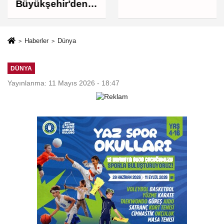
Arabistan
Büyükşehir'den
yolcusu
İnegöl'e ulaşım
hamlesi
Haberler
Dünya
DÜNYA
Yayınlanma: 11 Mayıs 2026 - 18:47