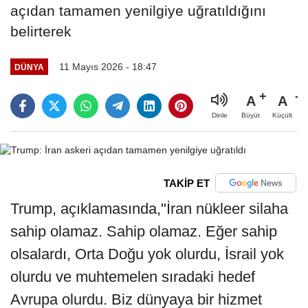
açıdan tamamen yenilgiye uğratıldığını
belirterek
11 Mayıs 2026 - 18:47
DÜNYA
A
A
Büyüt
Küçült
Dinle
TAKİP ET
Trump, açıklamasında,"İran nükleer silaha
sahip olamaz. Sahip olamaz. Eğer sahip
olsalardı, Orta Doğu yok olurdu, İsrail yok
olurdu ve muhtemelen sıradaki hedef
Avrupa olurdu. Biz dünyaya bir hizmet