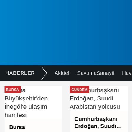
HABERLER
Aktüel
SavumaSanayii
Hav
BURSA
GÜNDEM
Cumhurbaşkanı
Erdoğan, Suudi
Bursa