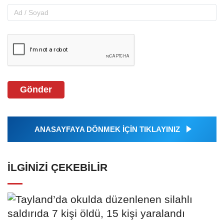
Gönder
ANASAYFAYA DÖNMEK İÇİN TIKLAYINIZ
İLGINIZI ÇEKEBILIR