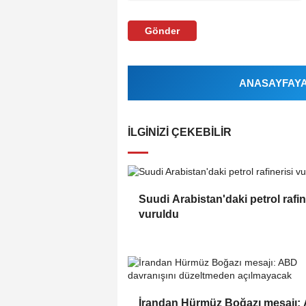
Gönder
ANASAYFAYA 
İLGINIZI ÇEKEBILIR
Suudi Arabistan'daki petrol rafin
vuruldu
İrandan Hürmüz Boğazı mesajı: