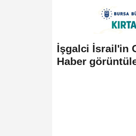
İşgalci İsrail'i
Haber görüntül