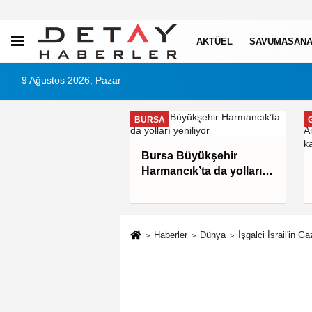
AKTÜEL
SAVUMASANA
9 Ağustos 2026, Pazar
BURSA
Bursa Büyükşehir
l temizliğine özen
Harmancık’ta da yolları
rmeyen eş
yeniliyor
mada tam kusurlu
ı
Haberler
Dünya
İşgalci İsrail'in 