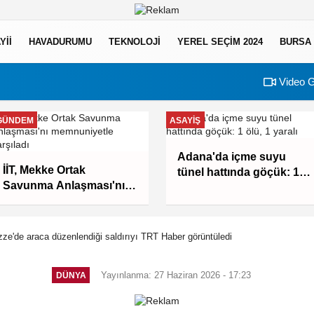
YII
HAVADURUMU
TEKNOLOJI
YEREL SEÇİM 2024
BURSA
Video G
GÜNDEM
ASAYIŞ
Adana'da içme suyu
İİT, Mekke Ortak
tünel hattında göçük: 1
Savunma Anlaşması'nı
ölü, 1 yaralı
memnuniyetle karşıladı
Gazze'de araca düzenlendiği saldırıyı TRT Haber görüntüledi
Yayınlanma: 27 Haziran 2026 - 17:23
DÜNYA