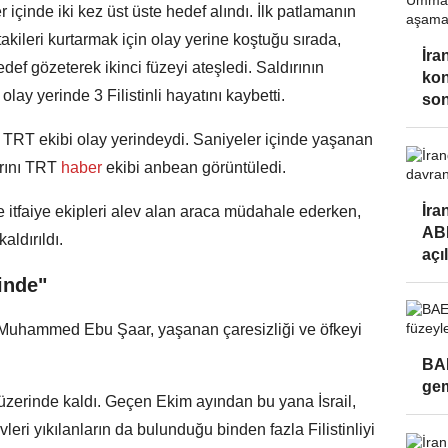
er içinde iki kez üst üste hedef alındı. İlk patlamanın
kileri kurtarmak için olay yerine koştuğu sırada,
İra
def gözeterek ikinci füzeyi ateşledi. Saldırının
ko
ay yerinde 3 Filistinli hayatını kaybetti.
son
 TRT ekibi olay yerindeydi. Saniyeler içinde yaşanan
arını TRT
haber
ekibi anbean görüntüledi.
İra
 itfaiye ekipleri alev alan araca müdahale ederken,
ABD
aldırıldı.
açı
inde"
i Muhammed Ebu Şaar, yaşanan çaresizliği ve öfkeyi
BAE
gem
üzerinde kaldı. Geçen Ekim ayından bu yana İsrail,
vleri yıkılanların da bulunduğu binden fazla Filistinliyi