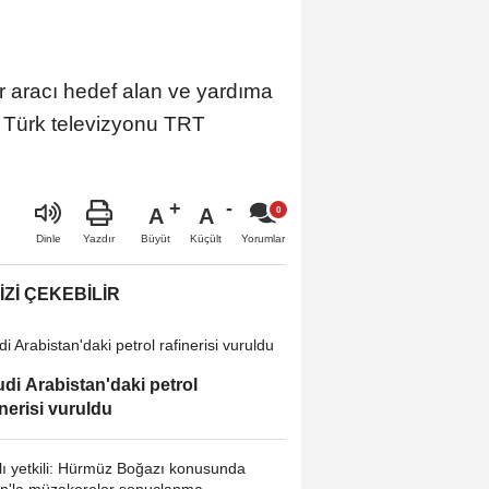
bir aracı hedef alan ve yardıma
ek Türk televizyonu TRT
A
A
Büyüt
Küçült
Dinle
Yazdır
Yorumlar
IZI ÇEKEBILIR
di Arabistan'daki petrol
inerisi vuruldu