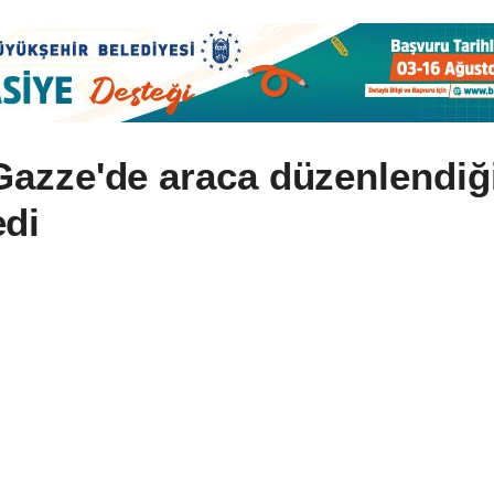
n Gazze'de araca düzenlendiğ
edi