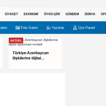
SIYASET
EKONOMI
ÖYKÜ-ŞIIR
GÜNDEM
DÜNYA
SP
aleri
Foto Galeri
Yazarlar
Üye Paneli
AKTÜEL
BURSA
Fetih coşkusu Kele
Türkiye-Azerbaycan
taşındı
ilişkilerine dijital
diplomasi modeli