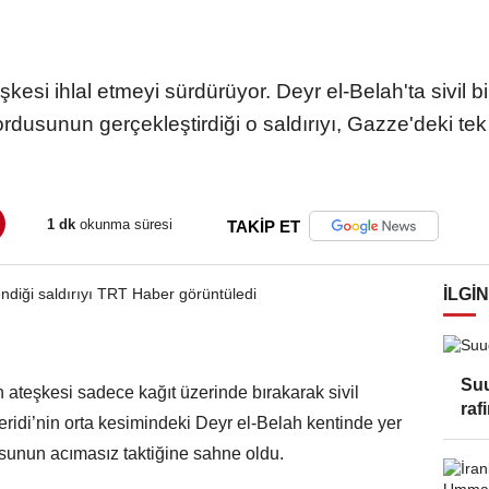
şkesi ihlal etmeyi sürdürüyor. Deyr el-Belah'ta sivil 
l ordusunun gerçekleştirdiği o saldırıyı, Gazze'deki t
1 dk
okunma süresi
TAKİP ET
İLGIN
Suu
n ateşkesi sadece kağıt üzerinde bırakarak sivil
raf
ridi’nin orta kesimindeki Deyr el-Belah kentinde yer
sunun acımasız taktiğine sahne oldu.