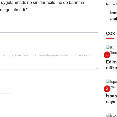
üz uygulanmadı; ne sınırlar açıldı ne de barınma
ine getirilmedi."
İra
açı
ÇOK
Edirn
müke
İspan
sayıs