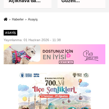
'Açıkhava'da
Güzeli
müzik ziyafeti
Osmangazi'nin
Mahallelerinde
Yaşanıyor
Haberler
Asayiş
ASAYIŞ
Yayınlanma: 01 Haziran 2026 - 11:38