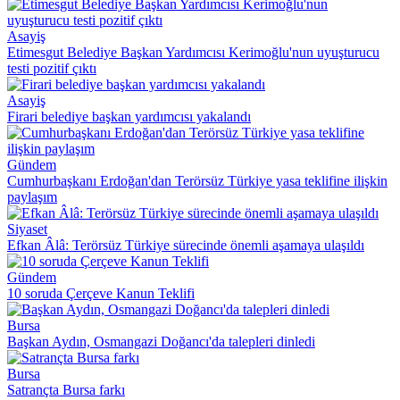
Asayiş
Etimesgut Belediye Başkan Yardımcısı Kerimoğlu'nun uyuşturucu
testi pozitif çıktı
Asayiş
Firari belediye başkan yardımcısı yakalandı
Gündem
Cumhurbaşkanı Erdoğan'dan Terörsüz Türkiye yasa teklifine ilişkin
paylaşım
Siyaset
Efkan Âlâ: Terörsüz Türkiye sürecinde önemli aşamaya ulaşıldı
Gündem
10 soruda Çerçeve Kanun Teklifi
Bursa
Başkan Aydın, Osmangazi Doğancı'da talepleri dinledi
Bursa
Satrançta Bursa farkı