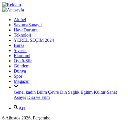
Aktüel
SavumaSanayii
HavaDurumu
Teknoloji
YEREL SEÇİM 2024
Bursa
Siyaset
Ekonomi
Öykü-Şiir
Gündem
Dünya
Spor
Magazin
Genel
kadın
Bilim
Çevre
Din
Sağlık
Eğitim
Kültür-Sanat
Asayiş
Dizi ve Film
Ara
6 Ağustos 2026, Perşembe