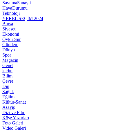
SavumaSanayii
HavaDurumu
Teknoloji
YEREL SEÇİM 2024
Bursa
Siyaset
Ekonomi
Öykü-Şiir
Gündem
Dünya
Spor
Magazin
Genel
kadın
Bilim
Çevre
Din
Sağlık
Eğitim
Kültür-Sanat
Asayiş
Dizi ve Film
Köşe Yazarları
Foto Galeri
Video Galeri