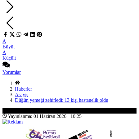
A
Büyüt
A
Küçült
Yorumlar
Haberler
Asayiş
Düğün yemeği zehirledi: 13 kişi hastanelik oldu
Asayiş
Yayınlanma: 01 Haziran 2026 - 10:25