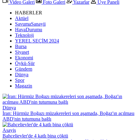
Video Galeri
Foto Galeri
Yazarlar
Üye Paneli
HABERLER
Aktüel
SavumaSanayii
HavaDurumu
Teknoloji
YEREL SEÇİM 2024
Bursa
Siyaset
Ekonomi
Öykü-Şiir
Gündem
Dünya
Spor
Magazin
Dünya
İran: Hürmüz Boğazı müzakereleri son aşamada, Boğaz'ın açılması
ABD'nin tutumuna bağlı
Asayiş
Bahçelievler'de 4 katlı bina çöktü