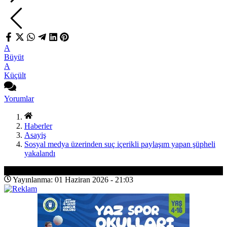
A
Büyüt
A
Küçült
Yorumlar
Haberler
Asayiş
Sosyal medya üzerinden suç içerikli paylaşım yapan şüpheli
yakalandı
Asayiş
Yayınlanma: 01 Haziran 2026 - 21:03