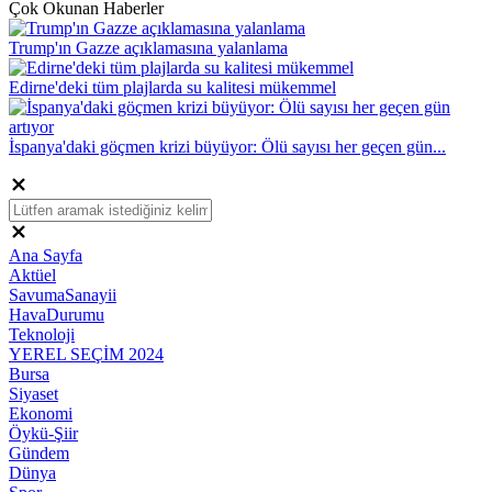
Çok Okunan Haberler
Trump'ın Gazze açıklamasına yalanlama
Edirne'deki tüm plajlarda su kalitesi mükemmel
İspanya'daki göçmen krizi büyüyor: Ölü sayısı her geçen gün...
Ana Sayfa
Aktüel
SavumaSanayii
HavaDurumu
Teknoloji
YEREL SEÇİM 2024
Bursa
Siyaset
Ekonomi
Öykü-Şiir
Gündem
Dünya