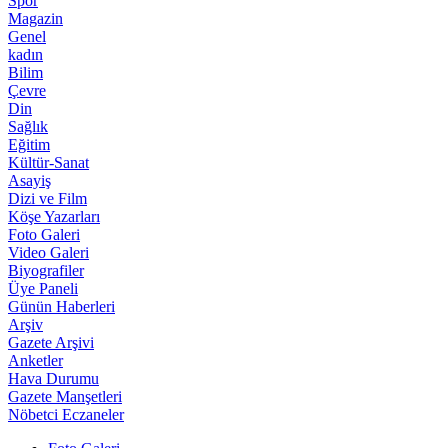
Spor
Magazin
Genel
kadın
Bilim
Çevre
Din
Sağlık
Eğitim
Kültür-Sanat
Asayiş
Dizi ve Film
Köşe Yazarları
Foto Galeri
Video Galeri
Biyografiler
Üye Paneli
Günün Haberleri
Arşiv
Gazete Arşivi
Anketler
Hava Durumu
Gazete Manşetleri
Nöbetci Eczaneler