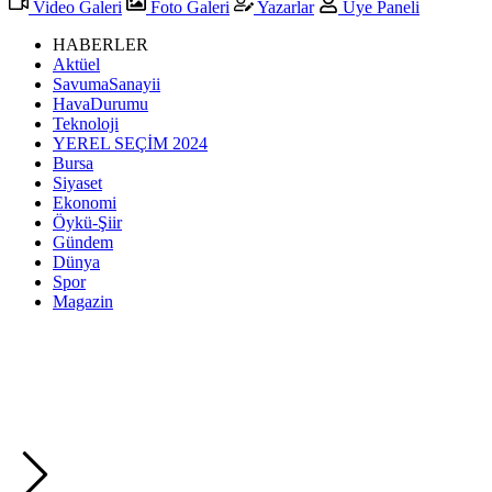
Video Galeri
Foto Galeri
Yazarlar
Üye Paneli
HABERLER
Aktüel
SavumaSanayii
HavaDurumu
Teknoloji
YEREL SEÇİM 2024
Bursa
Siyaset
Ekonomi
Öykü-Şiir
Gündem
Dünya
Spor
Magazin