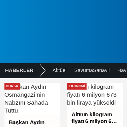
HABERLER
Aktüel
SavumaSanayii
Hav
BURSA
EKONOMI
Altının kilogram
fiyatı 6 milyon 673
Başkan Aydın