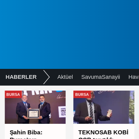
HABERLER
Aktüel
SavumaSanayii
Hav
BURSA
BURSA
Şahin Biba:
TEKNOSAB KOBİ