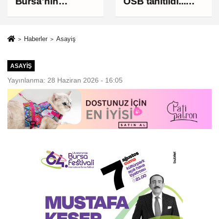
Bursa'nın
OSB tanıtıldı...
geleceğini
Bursa'nın
bütüncül
kalkınma
anlayışla
yolculuğunda
Haberler
Asayiş
planlıyoruz
yeni dönem
ASAYIŞ
Yayınlanma: 28 Haziran 2026 - 16:05