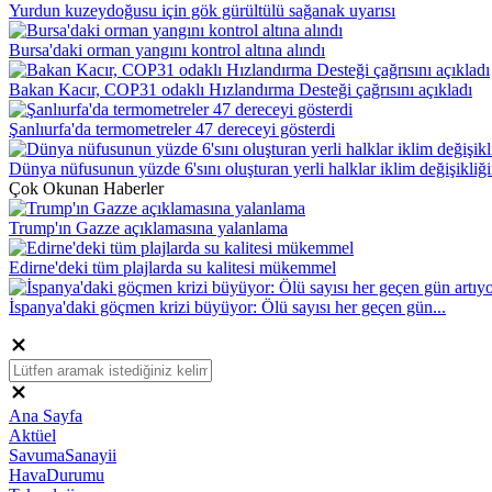
Yurdun kuzeydoğusu için gök gürültülü sağanak uyarısı
Bursa'daki orman yangını kontrol altına alındı
Bakan Kacır, COP31 odaklı Hızlandırma Desteği çağrısını açıkladı
Şanlıurfa'da termometreler 47 dereceyi gösterdi
Dünya nüfusunun yüzde 6'sını oluşturan yerli halklar iklim değişikliği
Çok Okunan Haberler
Trump'ın Gazze açıklamasına yalanlama
Edirne'deki tüm plajlarda su kalitesi mükemmel
İspanya'daki göçmen krizi büyüyor: Ölü sayısı her geçen gün...
Ana Sayfa
Aktüel
SavumaSanayii
HavaDurumu