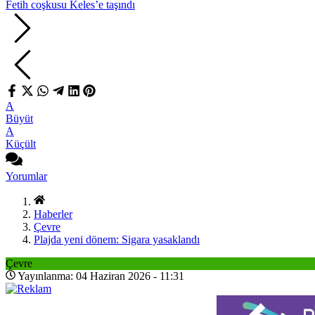
Fetih coşkusu Keles’e taşındı
A
Büyüt
A
Küçült
Yorumlar
Haberler
Çevre
Plajda yeni dönem: Sigara yasaklandı
Çevre
Yayınlanma: 04 Haziran 2026 - 11:31