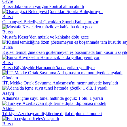
Çevre
Bursa'daki orman yangını kontrol altına alındı
Bursa
Osmangazi Belediyesi Çocukları Sporla Buluşturuyor
Bursa
Mustafa Keser’den müzik ve kahkaha dolu gece
Bursa
Kişisel temizliğine özen göstermeyen eş boşanmada tam kusurlu sayıl
Bursa
Bursa Büyükşehir Harmancık’ta da yolları yeniliyor
Gündem
İİT, Mekke Ortak Savunma Anlaşması'nı memnuniyetle karşıladı
Asayiş
Adana'da içme suyu tünel hattında göçük: 1 ölü, 1 yaralı
Aktüel
Türkiye-Azerbaycan ilişkilerine dijital diplomasi modeli
Bursa