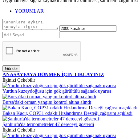
Uygulamayla sigara kaynaklı atıkların azaltılması, sahil temizliğinin k
YORUMLAR
Gönder
ANASAYFAYA DÖNMEK İÇİN TIKLAYINIZ
İlginizi Çekebilir
Yurdun kuzeydoğusu için gök gürültülü sağanak uyarısı
Bursa'daki orman yangını kontrol altına alındı
Bakan Kacır, COP31 odaklı Hızlandırma Desteği çağrısını açıkladı
Şanlıurfa'da termometreler 47 dereceyi gösterdi
İlginizi Çekebilir