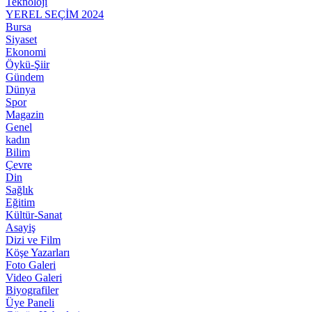
Teknoloji
YEREL SEÇİM 2024
Bursa
Siyaset
Ekonomi
Öykü-Şiir
Gündem
Dünya
Spor
Magazin
Genel
kadın
Bilim
Çevre
Din
Sağlık
Eğitim
Kültür-Sanat
Asayiş
Dizi ve Film
Köşe Yazarları
Foto Galeri
Video Galeri
Biyografiler
Üye Paneli