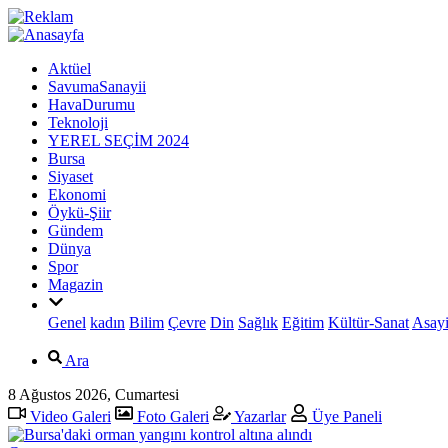
Aktüel
SavumaSanayii
HavaDurumu
Teknoloji
YEREL SEÇİM 2024
Bursa
Siyaset
Ekonomi
Öykü-Şiir
Gündem
Dünya
Spor
Magazin
Genel
kadın
Bilim
Çevre
Din
Sağlık
Eğitim
Kültür-Sanat
Asayi
Ara
8 Ağustos 2026, Cumartesi
Video Galeri
Foto Galeri
Yazarlar
Üye Paneli