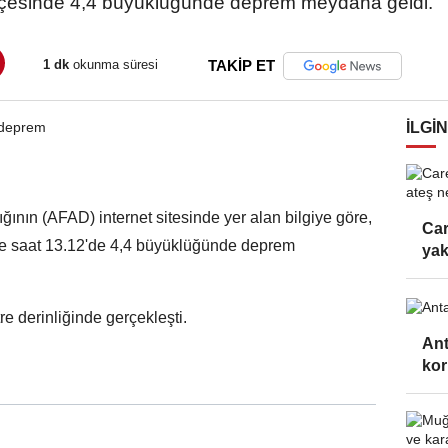
lçesinde 4,4 büyüklüğünde deprem meydana geldi.
1 dk
okunma süresi
TAKİP ET
İLGIN
ının (AFAD) internet sitesinde yer alan bilgiye göre,
Car
e saat 13.12'de 4,4 büyüklüğünde deprem
yak
e derinliğinde gerçekleşti.
Ant
kor