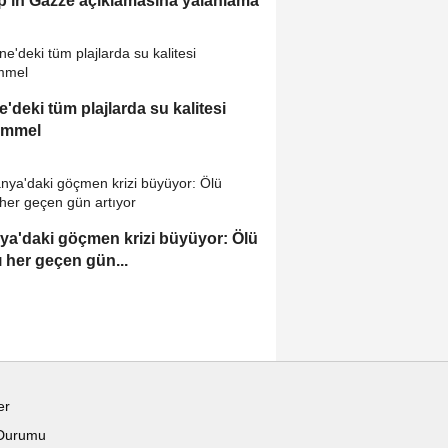
'ın Gazze açıklamasına yalanlama
e'deki tüm plajlarda su kalitesi
mmel
ya'daki göçmen krizi büyüyor: Ölü
ı her geçen gün...
er
Durumu