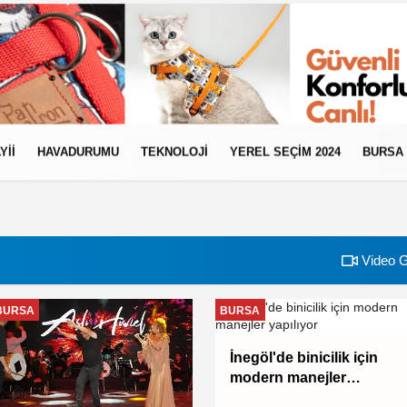
YII
HAVADURUMU
TEKNOLOJI
YEREL SEÇİM 2024
BURSA
Video G
BURSA
BURSA
İnegöl'de binicilik için
modern manejler
yapılıyor