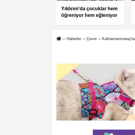
AD: Ormanları
Yıldırım'da çocuklar hem
ak, üretim gücünü
öğreniyor hem eğleniyor
aktır
Haberler
Çevre
Kahramanmaraş'ta