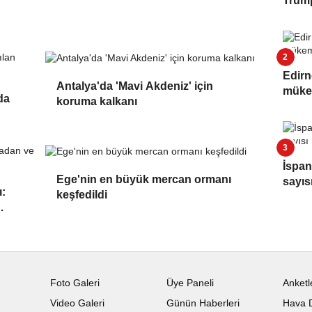
Trump
Edirn
Antalya'da 'Mavi Akdeniz' için
müke
da
koruma kalkanı
İspan
Ege'nin en büyük mercan ormanı
sayıs
:
keşfedildi
Foto Galeri
Üye Paneli
Anketl
Video Galeri
Günün Haberleri
Hava 