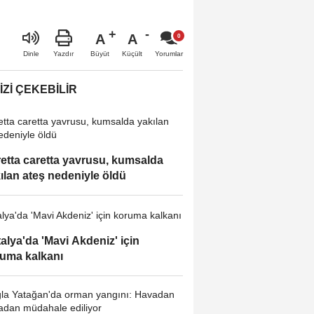
A
A
Büyüt
Küçült
Dinle
Yazdır
Yorumlar
IZI ÇEKEBILIR
etta caretta yavrusu, kumsalda
ılan ateş nedeniyle öldü
alya'da 'Mavi Akdeniz' için
uma kalkanı