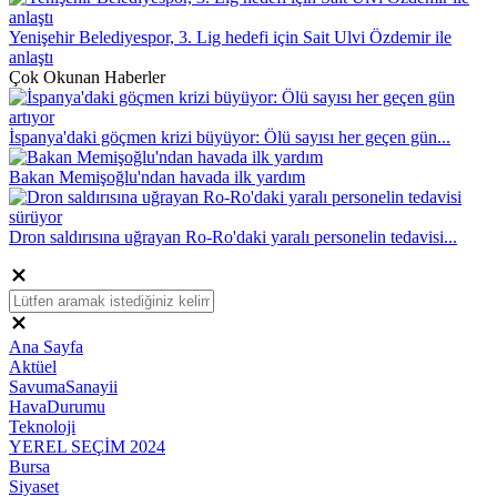
Yenişehir Belediyespor, 3. Lig hedefi için Sait Ulvi Özdemir ile
anlaştı
Çok Okunan Haberler
İspanya'daki göçmen krizi büyüyor: Ölü sayısı her geçen gün...
Bakan Memişoğlu'ndan havada ilk yardım
Dron saldırısına uğrayan Ro-Ro'daki yaralı personelin tedavisi...
Ana Sayfa
Aktüel
SavumaSanayii
HavaDurumu
Teknoloji
YEREL SEÇİM 2024
Bursa
Siyaset