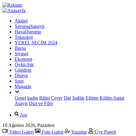
Aktüel
SavumaSanayii
HavaDurumu
Teknoloji
YEREL SEÇİM 2024
Bursa
Siyaset
Ekonomi
Öykü-Şiir
Gündem
Dünya
Spor
Magazin
Genel
kadın
Bilim
Çevre
Din
Sağlık
Eğitim
Kültür-Sanat
Asayiş
Dizi ve Film
Ara
10 Ağustos 2026, Pazartesi
Video Galeri
Foto Galeri
Yazarlar
Üye Paneli