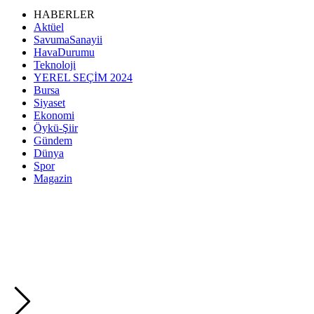
HABERLER
Aktüel
SavumaSanayii
HavaDurumu
Teknoloji
YEREL SEÇİM 2024
Bursa
Siyaset
Ekonomi
Öykü-Şiir
Gündem
Dünya
Spor
Magazin