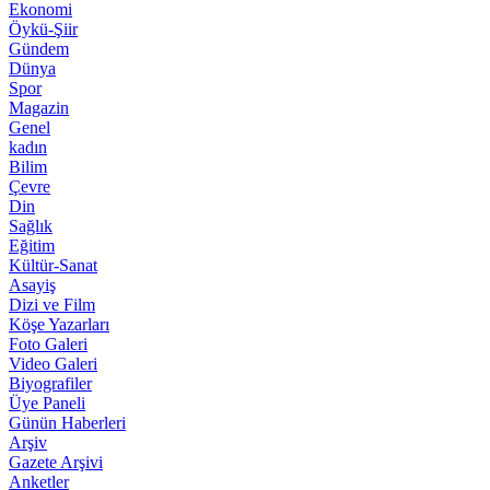
Ekonomi
Öykü-Şiir
Gündem
Dünya
Spor
Magazin
Genel
kadın
Bilim
Çevre
Din
Sağlık
Eğitim
Kültür-Sanat
Asayiş
Dizi ve Film
Köşe Yazarları
Foto Galeri
Video Galeri
Biyografiler
Üye Paneli
Günün Haberleri
Arşiv
Gazete Arşivi
Anketler