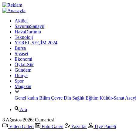
Aktüel
SavumaSanayii
HavaDurumu
Teknoloji
YEREL SEÇİM 2024
Bursa
Siyaset
Ekonomi
Öykü-Şiir
Gündem
Dünya
Spor
Magazin
Genel
kadın
Bilim
Çevre
Din
Sağlık
Eğitim
Kültür-Sanat
Asayi
Ara
8 Ağustos 2026, Cumartesi
Video Galeri
Foto Galeri
Yazarlar
Üye Paneli