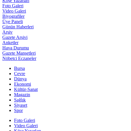
Köşe Yazarları
Foto Galeri
Video Galeri
Biyografiler
Üye Paneli
Günün Haberleri
Arşiv
Gazete Arşivi
Anketler
Hava Durumu
Gazete Manşetleri
Nöbetci Eczaneler
Bursa
Çevre
Dünya
Ekonomi
Kültür-Sanat
Magazin
Sağlık
Siyaset
Spor
Foto Galeri
Video Galeri
Köşe Yazarları