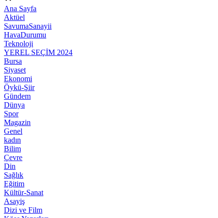
Ana Sayfa
Aktüel
SavumaSanayii
HavaDurumu
Teknoloji
YEREL SEÇİM 2024
Bursa
Siyaset
Ekonomi
Öykü-Şiir
Gündem
Dünya
Spor
Magazin
Genel
kadın
Bilim
Çevre
Din
Sağlık
Eğitim
Kültür-Sanat
Asayiş
Dizi ve Film