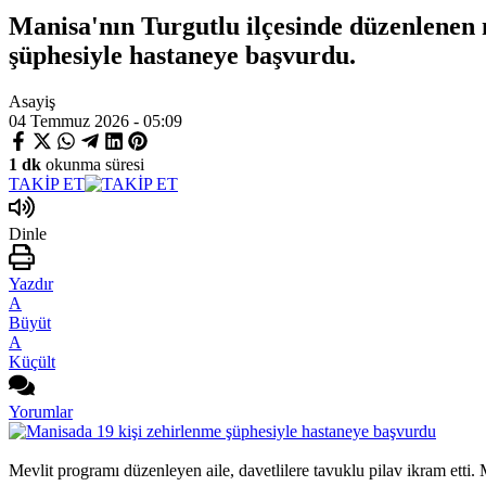
Manisa'nın Turgutlu ilçesinde düzenlenen 
şüphesiyle hastaneye başvurdu.
Asayiş
04 Temmuz 2026 - 05:09
1 dk
okunma süresi
TAKİP ET
Dinle
Yazdır
A
Büyüt
A
Küçült
Yorumlar
Mevlit programı düzenleyen aile, davetlilere tavuklu pilav ikram etti. 