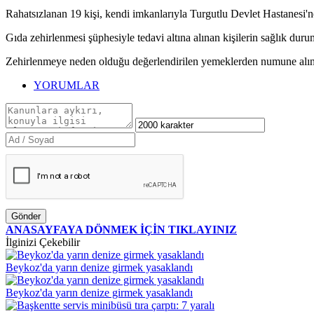
Rahatsızlanan 19 kişi, kendi imkanlarıyla Turgutlu Devlet Hastanesi'
Gıda zehirlenmesi şüphesiyle tedavi altına alınan kişilerin sağlık duru
Zehirlenmeye neden olduğu değerlendirilen yemeklerden numune alınır
YORUMLAR
Gönder
ANASAYFAYA DÖNMEK İÇİN TIKLAYINIZ
İlginizi Çekebilir
Beykoz'da yarın denize girmek yasaklandı
Beykoz'da yarın denize girmek yasaklandı