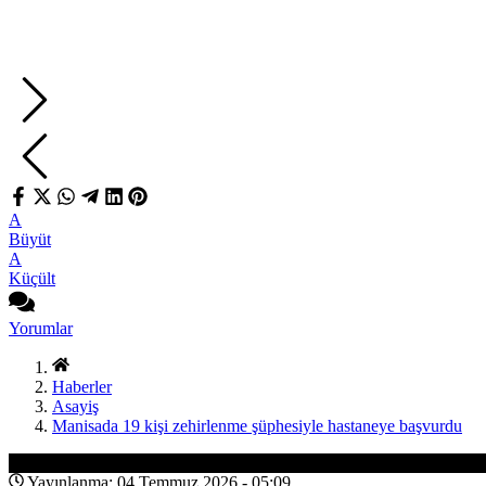
A
Büyüt
A
Küçült
Yorumlar
Haberler
Asayiş
Manisada 19 kişi zehirlenme şüphesiyle hastaneye başvurdu
Asayiş
Yayınlanma: 04 Temmuz 2026 - 05:09