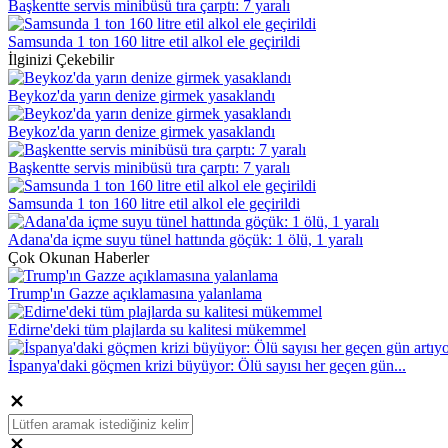
Başkentte servis minibüsü tıra çarptı: 7 yaralı
Samsunda 1 ton 160 litre etil alkol ele geçirildi
İlginizi Çekebilir
Beykoz'da yarın denize girmek yasaklandı
Beykoz'da yarın denize girmek yasaklandı
Başkentte servis minibüsü tıra çarptı: 7 yaralı
Samsunda 1 ton 160 litre etil alkol ele geçirildi
Adana'da içme suyu tünel hattında göçük: 1 ölü, 1 yaralı
Çok Okunan Haberler
Trump'ın Gazze açıklamasına yalanlama
Edirne'deki tüm plajlarda su kalitesi mükemmel
İspanya'daki göçmen krizi büyüyor: Ölü sayısı her geçen gün...