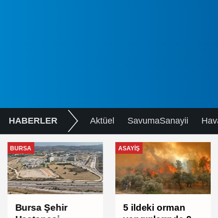
HABERLER
Aktüel
SavumaSanayii
Hav
BURSA
ASAYIŞ
Bursa Şehir
5 ildeki orman