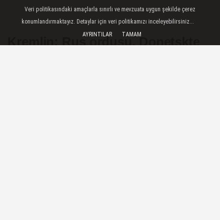
Veri politikasındaki amaçlarla sınırlı ve mevzuata uygun şekilde çerez
konumlandırmaktayız. Detaylar için veri politikamızı inceleyebilirsiniz...
AYRINTILAR
TAMAM
Kremlin: Rus ordusu, Donetskte
Konstantinovka şehrini ele geçirdi
Kremlin Sözcüsü Dmitriy Peskov, Rus