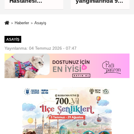
Hastanesi
yangınlarında 92
otoparkı bu ay
bağımsız bölüm
hizmete açılıyor
hasar gördü
Haberler
Asayiş
ASAYIŞ
Yayınlanma: 04 Temmuz 2026 - 07:47