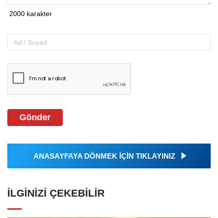
Gönder
ANASAYFAYA DÖNMEK İÇİN TIKLAYINIZ
İLGINIZI ÇEKEBILIR