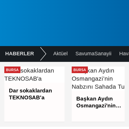
HABERLER
Aktüel
SavumaSanayii
Hav
BURSA
BURSA
Dar sokaklardan
TEKNOSAB'a
Başkan Aydın
Osmangazi’nin
Nabzını Sahada
Tuttu