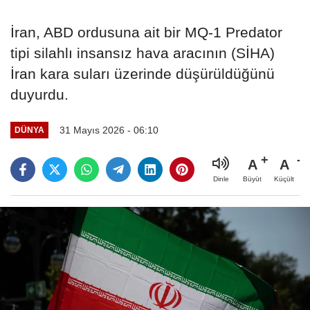
İran, ABD ordusuna ait bir MQ-1 Predator
tipi silahlı insansız hava aracının (SİHA)
İran kara suları üzerinde düşürüldüğünü
duyurdu.
31 Mayıs 2026 - 06:10
DÜNYA
A
A
Büyüt
Küçült
Dinle