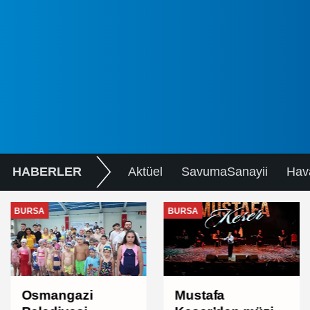
HABERLER
Aktüel
SavumaSanayii
Hav
BURSA
BURSA
Osmangazi
Mustafa