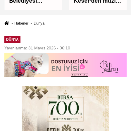
Belediyesi
Keser’den müzik
Çocukları Sporla
ve kahkaha dolu
Buluşturuyor
gece
Haberler
Dünya
DÜNYA
Yayınlanma: 31 Mayıs 2026 - 06:10