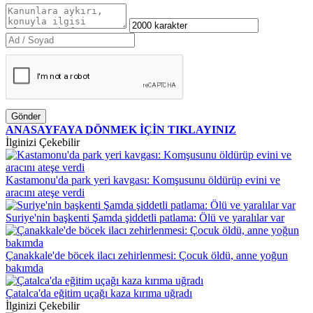
Gönder
ANASAYFAYA DÖNMEK İÇİN TIKLAYINIZ
İlginizi Çekebilir
Kastamonu'da park yeri kavgası: Komşusunu öldürüp evini ve
aracını ateşe verdi
Suriye'nin başkenti Şamda şiddetli patlama: Ölü ve yaralılar var
Çanakkale'de böcek ilacı zehirlenmesi: Çocuk öldü, anne yoğun
bakımda
Çatalca'da eğitim uçağı kaza kırıma uğradı
İlginizi Çekebilir