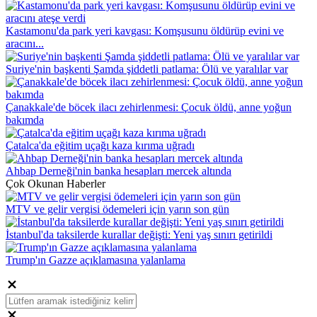
Kastamonu'da park yeri kavgası: Komşusunu öldürüp evini ve
aracını...
Suriye'nin başkenti Şamda şiddetli patlama: Ölü ve yaralılar var
Çanakkale'de böcek ilacı zehirlenmesi: Çocuk öldü, anne yoğun
bakımda
Çatalca'da eğitim uçağı kaza kırıma uğradı
Ahbap Derneği'nin banka hesapları mercek altında
Çok Okunan Haberler
MTV ve gelir vergisi ödemeleri için yarın son gün
İstanbul'da taksilerde kurallar değişti: Yeni yaş sınırı getirildi
Trump'ın Gazze açıklamasına yalanlama