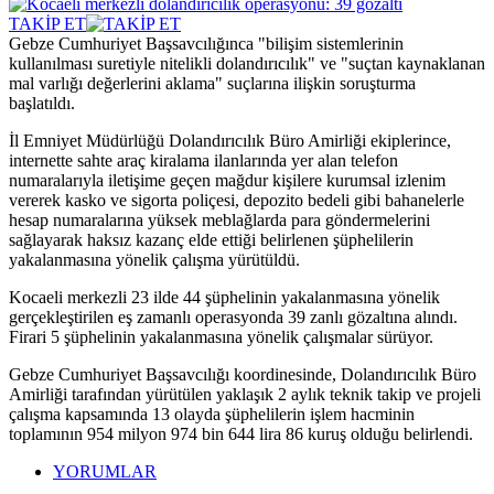
TAKİP ET
Gebze Cumhuriyet Başsavcılığınca "bilişim sistemlerinin
kullanılması suretiyle nitelikli dolandırıcılık" ve "suçtan kaynaklanan
mal varlığı değerlerini aklama" suçlarına ilişkin soruşturma
başlatıldı.
İl Emniyet Müdürlüğü Dolandırıcılık Büro Amirliği ekiplerince,
internette sahte araç kiralama ilanlarında yer alan telefon
numaralarıyla iletişime geçen mağdur kişilere kurumsal izlenim
vererek kasko ve sigorta poliçesi, depozito bedeli gibi bahanelerle
hesap numaralarına yüksek meblağlarda para göndermelerini
sağlayarak haksız kazanç elde ettiği belirlenen şüphelilerin
yakalanmasına yönelik çalışma yürütüldü.
Kocaeli merkezli 23 ilde 44 şüphelinin yakalanmasına yönelik
gerçekleştirilen eş zamanlı operasyonda 39 zanlı gözaltına alındı.
Firari 5 şüphelinin yakalanmasına yönelik çalışmalar sürüyor.
Gebze Cumhuriyet Başsavcılığı koordinesinde, Dolandırıcılık Büro
Amirliği tarafından yürütülen yaklaşık 2 aylık teknik takip ve projeli
çalışma kapsamında 13 olayda şüphelilerin işlem hacminin
toplamının 954 milyon 974 bin 644 lira 86 kuruş olduğu belirlendi.
YORUMLAR