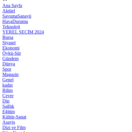
Ana Sayfa
Aktüel
SavumaSanayii
HavaDurumu
Teknoloji
YEREL SEÇİM 2024
Bursa
Siyaset
Ekonomi
Öykü-Şiir
Gündem
Dünya
Spor
Magazin
Genel
kadın
Bilim
Çevre
Din
Sağlık
Eğitim
Kültür-Sanat
Asayiş
Dizi ve Film