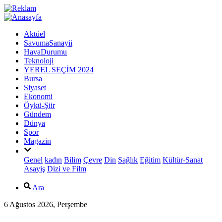
Aktüel
SavumaSanayii
HavaDurumu
Teknoloji
YEREL SEÇİM 2024
Bursa
Siyaset
Ekonomi
Öykü-Şiir
Gündem
Dünya
Spor
Magazin
Genel
kadın
Bilim
Çevre
Din
Sağlık
Eğitim
Kültür-Sanat
Asayiş
Dizi ve Film
Ara
6 Ağustos 2026, Perşembe