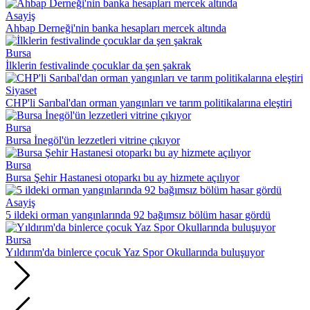
Asayiş
Ahbap Derneği'nin banka hesapları mercek altında
Bursa
İlklerin festivalinde çocuklar da şen şakrak
Siyaset
CHP'li Sarıbal'dan orman yangınları ve tarım politikalarına eleştiri
Bursa
Bursa İnegöl'ün lezzetleri vitrine çıkıyor
Bursa
Bursa Şehir Hastanesi otoparkı bu ay hizmete açılıyor
Asayiş
5 ildeki orman yangınlarında 92 bağımsız bölüm hasar gördü
Bursa
Yıldırım'da binlerce çocuk Yaz Spor Okullarında buluşuyor