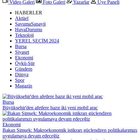
Video Galeri
Foto Galeri
Yazarlar
Üye Paneli
HABERLER
Aktüel
SavumaSanayii
HavaDurumu
Teknoloji
YEREL SEÇİM 2024
Bursa
Siyaset
Ekonomi
Öykü-Şiir
Gündem
Dünya
Spor
Magazin
Bursa
Büyükşehir'den afetlere hazır iki yeni mobil araç
Ekonomi
Bakan Şimşek: Makroekonomik istikrarı güçlendiren politikalarımızı
uygulamaya devam edeceğiz