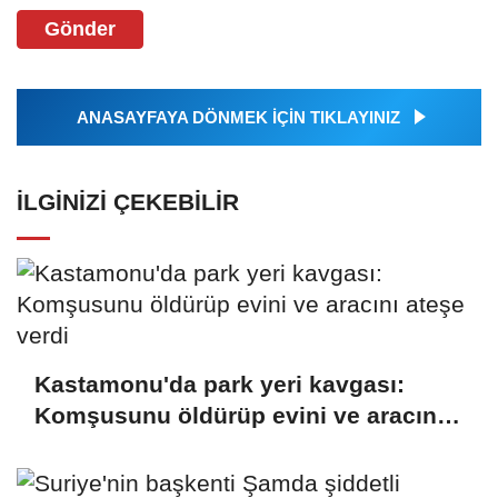
Gönder
ANASAYFAYA DÖNMEK İÇİN TIKLAYINIZ
İLGINIZI ÇEKEBILIR
Kastamonu'da park yeri kavgası:
Komşusunu öldürüp evini ve aracını
ateşe verdi