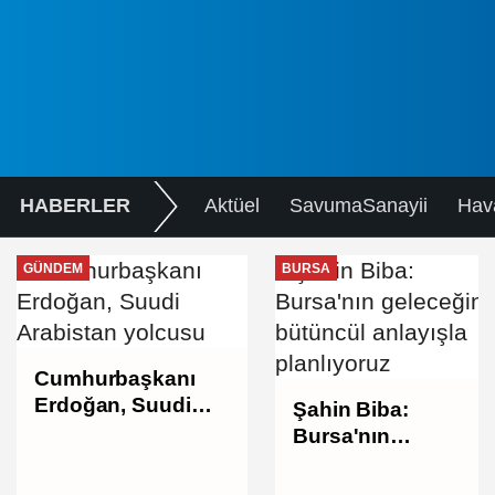
HABERLER
Aktüel
SavumaSanayii
Hav
GÜNDEM
BURSA
Cumhurbaşkanı
Erdoğan, Suudi
Şahin Biba:
Arabistan yolcusu
Bursa'nın
geleceğini
bütüncül anlayışla