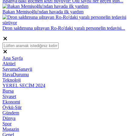
İspanya'daki göçmen krizi büyüyor: Ölü sayısı her geçen gün...
Bakan Memişoğlu'ndan havada ilk yardım
Dron saldırısına uğrayan Ro-Ro'daki yaralı personelin tedavisi...
Ana Sayfa
Aktüel
SavumaSanayii
HavaDurumu
Teknoloji
YEREL SEÇİM 2024
Bursa
Siyaset
Ekonomi
Öykü-Şiir
Gündem
Dünya
Spor
Magazin
Genel