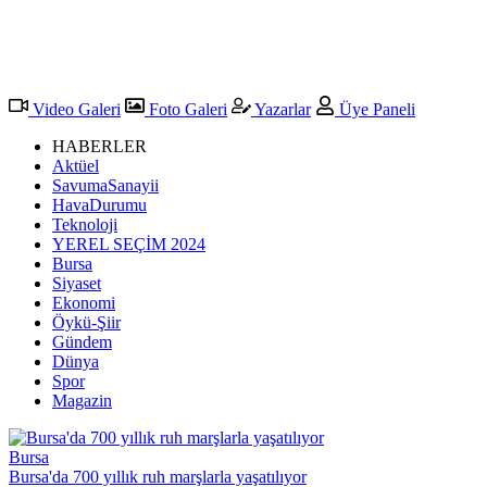
Video Galeri
Foto Galeri
Yazarlar
Üye Paneli
HABERLER
Aktüel
SavumaSanayii
HavaDurumu
Teknoloji
YEREL SEÇİM 2024
Bursa
Siyaset
Ekonomi
Öykü-Şiir
Gündem
Dünya
Spor
Magazin
Bursa
Bursa'da 700 yıllık ruh marşlarla yaşatılıyor