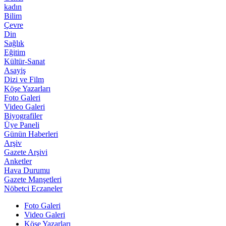
kadın
Bilim
Çevre
Din
Sağlık
Eğitim
Kültür-Sanat
Asayiş
Dizi ve Film
Köşe Yazarları
Foto Galeri
Video Galeri
Biyografiler
Üye Paneli
Günün Haberleri
Arşiv
Gazete Arşivi
Anketler
Hava Durumu
Gazete Manşetleri
Nöbetci Eczaneler
Foto Galeri
Video Galeri
Köşe Yazarları