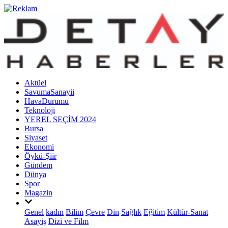
Aktüel
SavumaSanayii
HavaDurumu
Teknoloji
YEREL SEÇİM 2024
Bursa
Siyaset
Ekonomi
Öykü-Şiir
Gündem
Dünya
Spor
Magazin
Genel
kadın
Bilim
Çevre
Din
Sağlık
Eğitim
Kültür-Sanat
Asayiş
Dizi ve Film