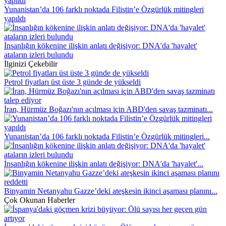
Yunanistan’da 106 farklı noktada Filistin’e Özgürlük mitingleri
yapıldı
İnsanlığın kökenine ilişkin anlatı değişiyor: DNA'da 'hayalet'
ataların izleri bulundu
İlginizi Çekebilir
Petrol fiyatları üst üste 3 günde de yükseldi
İran, Hürmüz Boğazı'nın açılması için ABD'den savaş tazminatı...
Yunanistan’da 106 farklı noktada Filistin’e Özgürlük mitingleri...
İnsanlığın kökenine ilişkin anlatı değişiyor: DNA'da 'hayalet'...
Binyamin Netanyahu Gazze’deki ateşkesin ikinci aşaması planını...
Çok Okunan Haberler