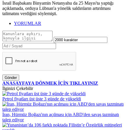
İsrail Başbakanı Binyamin Netanyahu da 25 Mayıs'ta yaptığı
açıklamada, orduya Lübnan'a yönelik saldırıların artırılması
talimatını verdiğini söylemişti.
YORUMLAR
Gönder
ANASAYFAYA DÖNMEK İÇİN TIKLAYINIZ
İlginizi Çekebilir
Petrol fiyatları üst üste 3 günde de yükseldi
İran, Hürmüz Boğazı'nın açılması için ABD'den savaş tazminatı
talep ediyor