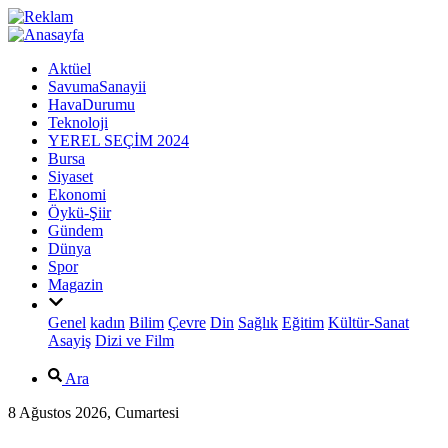
Aktüel
SavumaSanayii
HavaDurumu
Teknoloji
YEREL SEÇİM 2024
Bursa
Siyaset
Ekonomi
Öykü-Şiir
Gündem
Dünya
Spor
Magazin
Genel
kadın
Bilim
Çevre
Din
Sağlık
Eğitim
Kültür-Sanat
Asayiş
Dizi ve Film
Ara
8 Ağustos 2026, Cumartesi