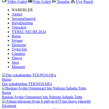
Video Galeri
Foto Galeri
Yazarlar
Üye Paneli
HABERLER
Aktüel
SavumaSanayii
HavaDurumu
Teknoloji
YEREL SEÇİM 2024
Bursa
Siyaset
Ekonomi
Öykü-Şiir
Gündem
Dünya
Spor
Magazin
Bursa
Dar sokaklardan TEKNOSAB'a
Bursa
Başkan Aydın Osmangazi’nin Nabzını Sahada Tuttu
Ekonomi