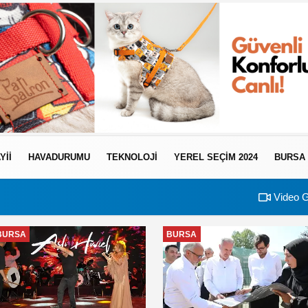
YII
HAVADURUMU
TEKNOLOJI
YEREL SEÇİM 2024
BURSA
Video G
BURSA
BURSA