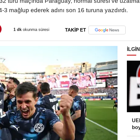
 turu maçında Paraguay, normal süresi ve uzatma d
 4-3 mağlup ederek adını son 16 turuna yazdırdı.
1 dk
okunma süresi
TAKİP ET
İLGIN
UEF
boy