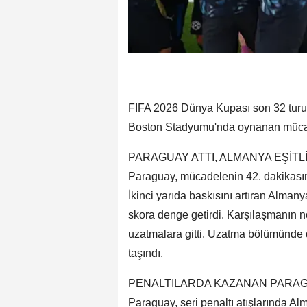
FIFA 2026 Dünya Kupası son 32 turu 
Boston Stadyumu'nda oynanan mücade
PARAGUAY ATTI, ALMANYA EŞİTL
Paraguay, mücadelenin 42. dakikasınd
İkinci yarıda baskısını artıran Alman
skora denge getirdi. Karşılaşmanın 
uzatmalara gitti. Uzatma bölümünde d
taşındı.
PENALTILARDA KAZANAN PARA
Paraguay, seri penaltı atışlarında A