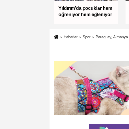
AD: Ormanları
Yıldırım'da çocuklar hem
ak, üretim gücünü
öğreniyor hem eğleniyor
aktır
Haberler
Spor
Paraguay, Almanya k