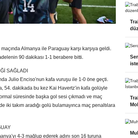
Tra
düz
maçında Almanya ile Paraguay karşı karşıya geldi.
Ser
lenin 90 dakikası 1-1 berabere bitti.
ist
İĞİ SAĞLADI
a Julio Enciso'nun kafa vuruşu ile 1-0 öne geçti.
ya, 54. dakikada bu kez Kai Havertz'in kafa golüyle
normal süresinde başka gol sesi çıkmadı ve maç
Tra
Moh
e iki takım aradığı golü bulamayınca maç penaltılara
GUAY
Mu
lmanya'yı 4-3 mağlup ederek adını son 16 turuna