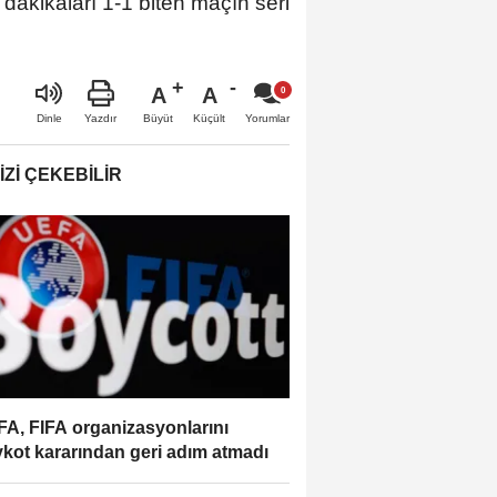
akikaları 1-1 biten maçın seri
A
A
Büyüt
Küçült
Dinle
Yazdır
Yorumlar
IZI ÇEKEBILIR
A, FIFA organizasyonlarını
kot kararından geri adım atmadı