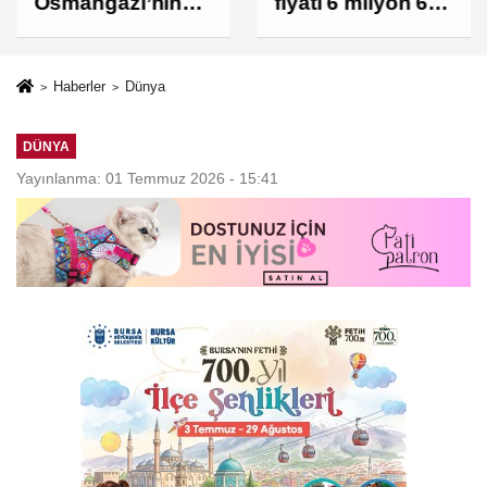
Osmangazi’nin
fiyatı 6 milyon 673
Nabzını Sahada
bin liraya
Tuttu
yükseldi
Haberler
Dünya
DÜNYA
Yayınlanma: 01 Temmuz 2026 - 15:41