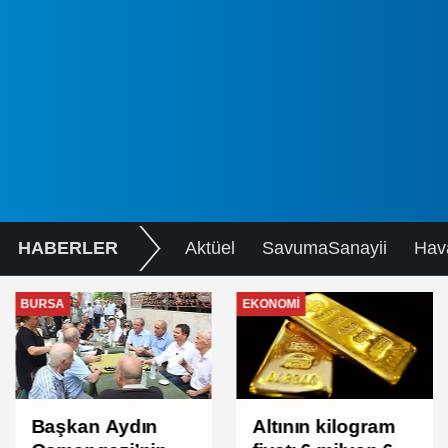
HABERLER
Aktüel
SavumaSanayii
Hav
BURSA
EKONOMI
Başkan Aydın
Altının kilogram