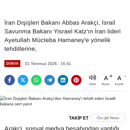
İran Dışişleri Bakanı Abbas Arakçi, İsrail
Savunma Bakanı Yisrael Katz'ın İran lideri
Ayetullah Mücteba Hamaney'e yönelik
tehditlerine,
01 Temmuz 2026 - 15:41
DÜNYA
A
A
Büyüt
Küçült
Dinle
TAKİP ET
Arakçi, sosyal medya hesabından yaptığı