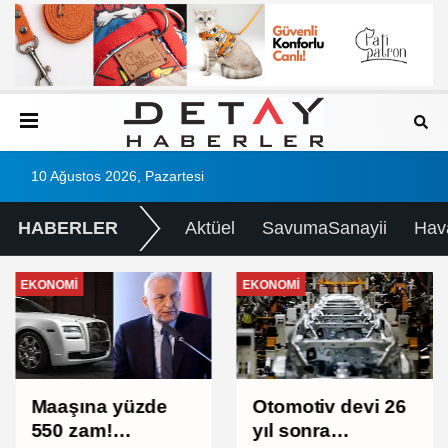
10 Ağustos 2026, Pazartesi
HABERLER
Aktüel
SavumaSanayii
Hav
EKONOMI
EKONOMI
Maaşına yüzde
Otomotiv devi 26
550 zam!
yıl sonra