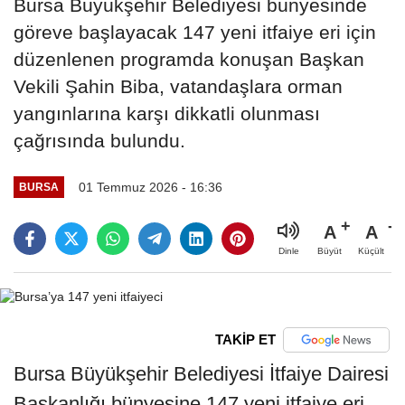
Bursa Büyükşehir Belediyesi bünyesinde
göreve başlayacak 147 yeni itfaiye eri için
düzenlenen programda konuşan Başkan
Vekili Şahin Biba, vatandaşlara orman
yangınlarına karşı dikkatli olunması
çağrısında bulundu.
01 Temmuz 2026 - 16:36
BURSA
A
A
Büyüt
Küçült
Dinle
TAKİP ET
Bursa Büyükşehir Belediyesi İtfaiye Dairesi
Başkanlığı bünyesine 147 yeni itfaiye eri