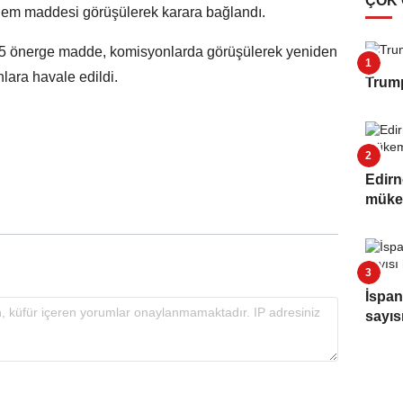
ÇOK
dem maddesi görüşülerek karara bağlandı.
 5 önerge madde, komisyonlarda görüşülerek yeniden
nlara havale edildi.
Trump
Edirn
müke
İspan
sayıs