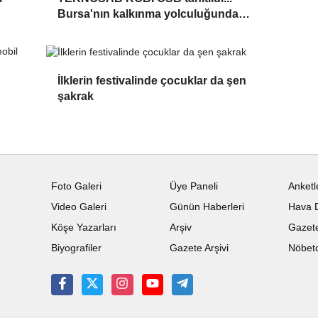
Bursa'nın kalkınma yolculuğunda
yeni dönem
İlklerin festivalinde çocuklar da şen
şakrak
Foto Galeri
Üye Paneli
Anketl
Video Galeri
Günün Haberleri
Hava 
Köşe Yazarları
Arşiv
Gazete
Biyografiler
Gazete Arşivi
Nöbetc