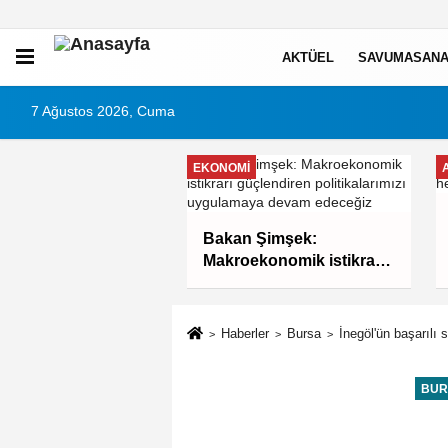
AKTÜEL
SAVUMASANA
7 Ağustos 2026, Cuma
EKONOMI
şehir'den afetlere
Bakan Şimşek:
iki yeni mobil araç
Makroekonomik istikrarı
güçlendiren
politikalarımızı
uygulamaya devam
Haberler
Bursa
İnegöl'ün başarılı s
edeceğiz
BUR