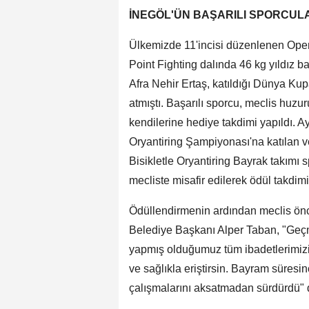
İNEGÖL'ÜN BAŞARILI SPORCULA
Ülkemizde 11'incisi düzenlenen Op
Point Fighting dalında 46 kg yıldız 
Afra Nehir Ertaş, katıldığı Dünya Kup
atmıştı. Başarılı sporcu, meclis huz
kendilerine hediye takdimi yapıldı. Ay
Oryantiring Şampiyonası'na katılan 
Bisikletle Oryantiring Bayrak takımı 
mecliste misafir edilerek ödül takdimi
Ödüllendirmenin ardından meclis ön
Belediye Başkanı Alper Taban, "Geç
yapmış olduğumuz tüm ibadetlerimizi
ve sağlıkla eriştirsin. Bayram süresi
çalışmalarını aksatmadan sürdürdü" 