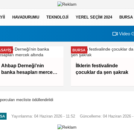
YII
HAVADURUMU
TEKNOLOJI
YEREL SEÇİM 2024
BURSA
Video G
ASAYIŞ
BURSA
Ahbap Derneği'nin
İlklerin festivalinde
banka hesapları mercek
çocuklar da şen şakrak
altında
porcuları mecliste ödüllendirildi
Yayınlanma: 04 Haziran 2026 - 11:52
Güncelleme: 04 Haziran 2026 -
SA