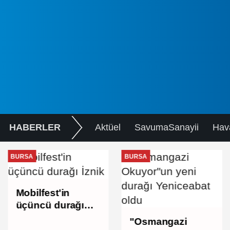
HABERLER
Aktüel
SavumaSanayii
Hav
BURSA
BURSA
Mobilfest'in
üçüncü durağı
İznik
"Osmangazi