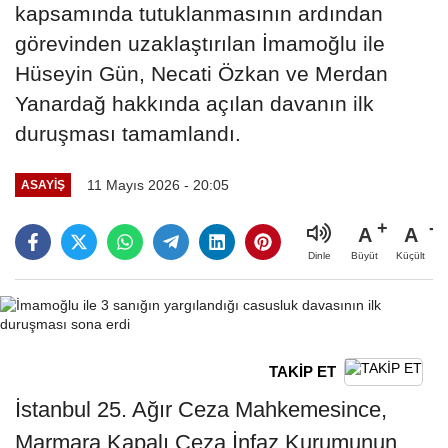
kapsamında tutuklanmasının ardından
görevinden uzaklaştırılan İmamoğlu ile
Hüseyin Gün, Necati Özkan ve Merdan
Yanardağ hakkında açılan davanın ilk
duruşması tamamlandı.
11 Mayıs 2026 - 20:05
ASAYIŞ
A
A
Büyüt
Küçült
Dinle
TAKİP ET
İstanbul 25. Ağır Ceza Mahkemesince,
Marmara Kapalı Ceza İnfaz Kurumunun