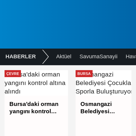
HABERLER
Aktüel
SavumaSanayii
Hav
ÇEVRE
BURSA
Bursa'daki orman
Osmangazi
yangını kontrol
Belediyesi
altına alındı
Çocukları Sporla
Buluşturuyor