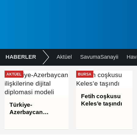
HABERLER
Aktüel
SavumaSanayii
Hav
AKTÜEL
BURSA
Fetih coşkusu
Keles’e taşındı
Türkiye-
Azerbaycan
ilişkilerine dijital
diplomasi modeli