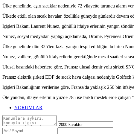
Ülke genelinde, aşırı sıcaklar nedeniyle 72 vilayette turuncu alarm ve
Ülkede etkili olan sıcak havalar, özellikle güneyde günlerdir devam e
İçişleri Bakanı Laurent Nunez, gönüllü itfaiye erlerinin yangın söndürm
Nunez, sosyal medyadan yaptığı açıklamada, Drome, Pyrenees-Orientale
Ülke genelinde dün 325'ten fazla yangın tespit edildiğini belirten Nune
Nunez, valilere, gönüllü itfaiyecilerin gerektiğinde mesai saatleri sıra
Ulusal basındaki haberlere göre, Fransız ulusal demir yolu şirketi SNCF, 
Fransız elektrik şirketi EDF de sıcak hava dalgası nedeniyle Golfech k
İçişleri Bakanlığının verilerine göre, Fransa'da yaklaşık 256 bin itfai
Öte yandan, itfaiye erlerinin yüzde 78'i ise farklı mesleklerde çalışan "
YORUMLAR