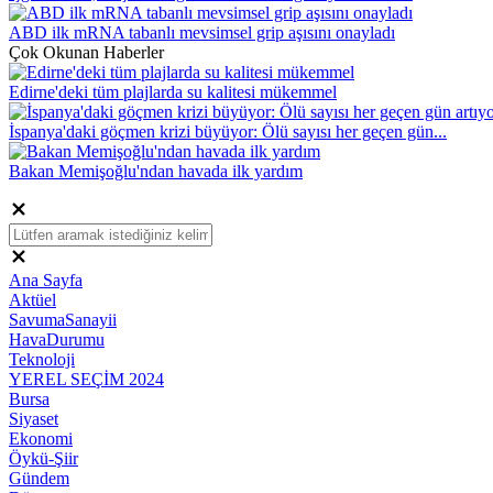
ABD ilk mRNA tabanlı mevsimsel grip aşısını onayladı
Çok Okunan Haberler
Edirne'deki tüm plajlarda su kalitesi mükemmel
İspanya'daki göçmen krizi büyüyor: Ölü sayısı her geçen gün...
Bakan Memişoğlu'ndan havada ilk yardım
Ana Sayfa
Aktüel
SavumaSanayii
HavaDurumu
Teknoloji
YEREL SEÇİM 2024
Bursa
Siyaset
Ekonomi
Öykü-Şiir
Gündem