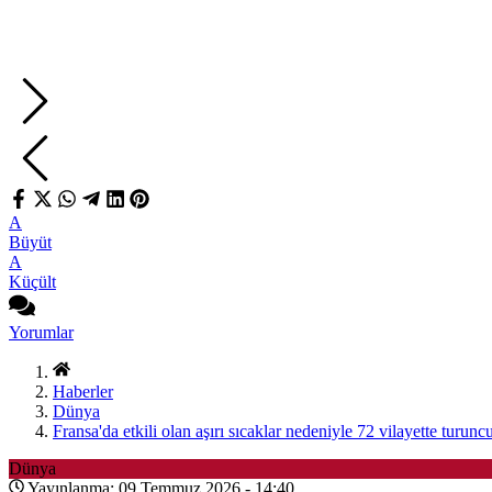
A
Büyüt
A
Küçült
Yorumlar
Haberler
Dünya
Fransa'da etkili olan aşırı sıcaklar nedeniyle 72 vilayette turunc
Dünya
Yayınlanma: 09 Temmuz 2026 - 14:40