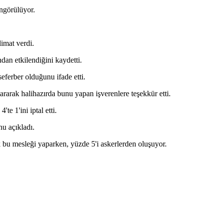
öngörülüyor.
limat verdi.
an etkilendiğini kaydetti.
seferber olduğunu ifade etti.
ktararak halihazırda bunu yapan işverenlere teşekkür etti.
te 1'ini iptal etti.
nu açıkladı.
ak bu mesleği yaparken, yüzde 5'i askerlerden oluşuyor.