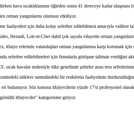
rilirken hava sıcaklıklarının öğleden sonra 41 dereceye kadar ulaşması 
den orman yangınlarını olumsuz etkiliyor.
e faaliyetleri için daha kolay seferber edilebilmesi amacıyla valilere ta
s, Herault, Loir-et-Cher dahil çok sayıda vilayetin orman yangınlarınd
z, itfaiye erlerinin vatandaşları orman yangınlarına karşı korumak için 
sında seferber edilebilmeleri için firmalarla görüşme talimatı verdiğini a
sıcak havalar nedeniyle ülke genelinde şehirler arası tren seferlerinin 4'
entindeki nükleer santralindeki bir reaktörün faaliyetinin durdurulduğu
ye eri bulunuyor. Söz konusu itfaiyecilerin yüzde 17'si profesyonel olar
gönüllü itfaiyeciler" kategorisine giriyor.