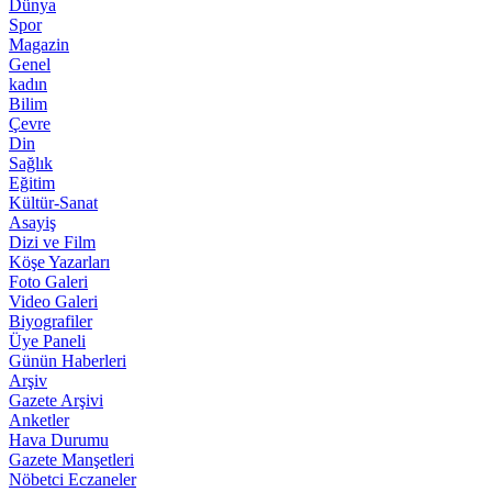
Dünya
Spor
Magazin
Genel
kadın
Bilim
Çevre
Din
Sağlık
Eğitim
Kültür-Sanat
Asayiş
Dizi ve Film
Köşe Yazarları
Foto Galeri
Video Galeri
Biyografiler
Üye Paneli
Günün Haberleri
Arşiv
Gazete Arşivi
Anketler
Hava Durumu
Gazete Manşetleri
Nöbetci Eczaneler