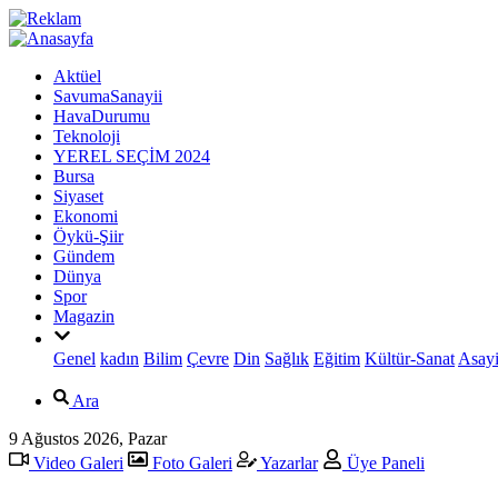
Aktüel
SavumaSanayii
HavaDurumu
Teknoloji
YEREL SEÇİM 2024
Bursa
Siyaset
Ekonomi
Öykü-Şiir
Gündem
Dünya
Spor
Magazin
Genel
kadın
Bilim
Çevre
Din
Sağlık
Eğitim
Kültür-Sanat
Asayi
Ara
9 Ağustos 2026, Pazar
Video Galeri
Foto Galeri
Yazarlar
Üye Paneli