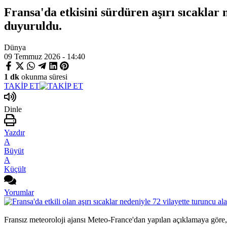
Fransa'da etkisini sürdüren aşırı sıcaklar n
duyuruldu.
Dünya
09 Temmuz 2026 - 14:40
1 dk
okunma süresi
TAKİP ET
Dinle
Yazdır
A
Büyüt
A
Küçült
Yorumlar
Fransız meteoroloji ajansı Meteo-France'dan yapılan açıklamaya göre, 