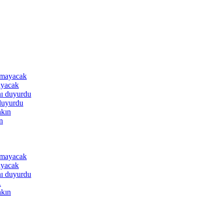
ayacak
 duyurdu
n
ayacak
.