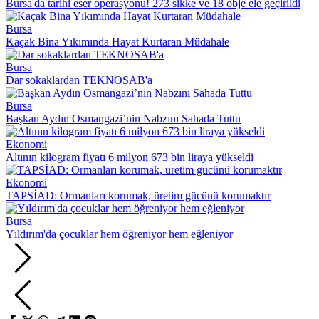
Bursa'da tarihi eser operasyonu! 273 sikke ve 18 obje ele geçirildi
Bursa
Kaçak Bina Yıkımında Hayat Kurtaran Müdahale
Bursa
Dar sokaklardan TEKNOSAB'a
Bursa
Başkan Aydın Osmangazi’nin Nabzını Sahada Tuttu
Ekonomi
Altının kilogram fiyatı 6 milyon 673 bin liraya yükseldi
Ekonomi
TAPSİAD: Ormanları korumak, üretim gücünü korumaktır
Bursa
Yıldırım'da çocuklar hem öğreniyor hem eğleniyor