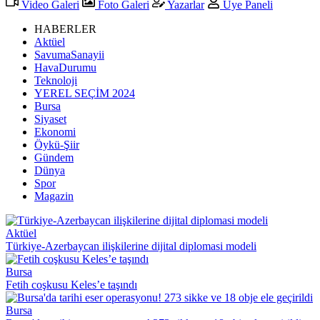
Video Galeri
Foto Galeri
Yazarlar
Üye Paneli
HABERLER
Aktüel
SavumaSanayii
HavaDurumu
Teknoloji
YEREL SEÇİM 2024
Bursa
Siyaset
Ekonomi
Öykü-Şiir
Gündem
Dünya
Spor
Magazin
Aktüel
Türkiye-Azerbaycan ilişkilerine dijital diplomasi modeli
Bursa
Fetih coşkusu Keles’e taşındı
Bursa