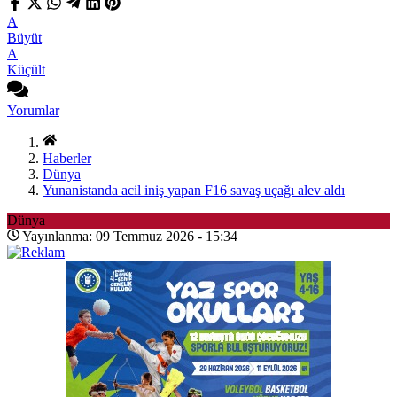
A
Büyüt
A
Küçült
Yorumlar
Haberler
Dünya
Yunanistanda acil iniş yapan F16 savaş uçağı alev aldı
Dünya
Yayınlanma: 09 Temmuz 2026 - 15:34