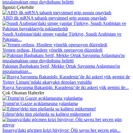
imzalamaktan onur duyduğunu belirtti
İlginizi Çekebilir
ABD ilk mRNA tabanlı mevsimsel grip aşısını onayladı
Suudi Arabistan'daki simge yapılar Türkiye, Suudi Arabistan ve
Pakistan...
Yemen ordusu, Husilere yönelik operasyon düzenledi
Pakistan Başbakanı Şerif, Mekke Ortak Savunma Anlaşması'nı
imzalamaktan...
Rusya Savunma Bakanlığı: Karadeniz’de iki askeri yük gemisi ile...
Çok Okunan Haberler
Trump'ın Gazze açıklamasına yalanlama
Edirne'deki tüm plajlarda su kalitesi mükemmel
İspanya'daki göçmen krizi büyüyor: Ölü sayısı her geçen gün...