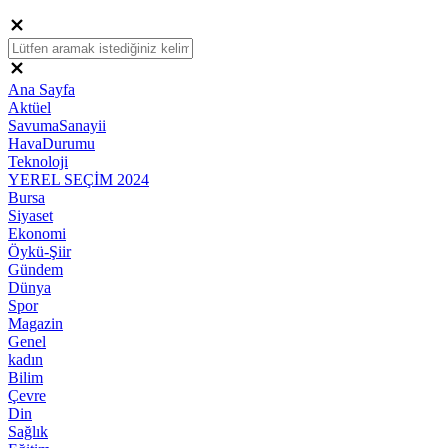
Ana Sayfa
Aktüel
SavumaSanayii
HavaDurumu
Teknoloji
YEREL SEÇİM 2024
Bursa
Siyaset
Ekonomi
Öykü-Şiir
Gündem
Dünya
Spor
Magazin
Genel
kadın
Bilim
Çevre
Din
Sağlık