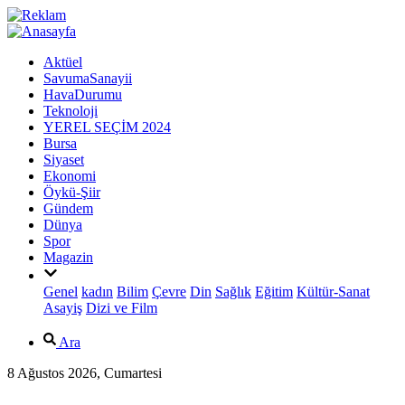
Aktüel
SavumaSanayii
HavaDurumu
Teknoloji
YEREL SEÇİM 2024
Bursa
Siyaset
Ekonomi
Öykü-Şiir
Gündem
Dünya
Spor
Magazin
Genel
kadın
Bilim
Çevre
Din
Sağlık
Eğitim
Kültür-Sanat
Asayiş
Dizi ve Film
Ara
8 Ağustos 2026, Cumartesi