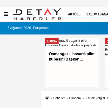
AKTÜEL
SAVUMASANA
6 Ağustos 2026, Perşembe
BURSA
l'de Alanyurt
Osmangazili başarılı pilot
e Havuzu'nda
kupasını Başkan
malar tam gaz
Aydın'la paylaştı
Haberler
Ekonomi
Emlak vergisi i