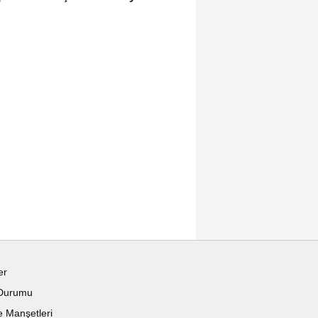
er
Durumu
 Manşetleri