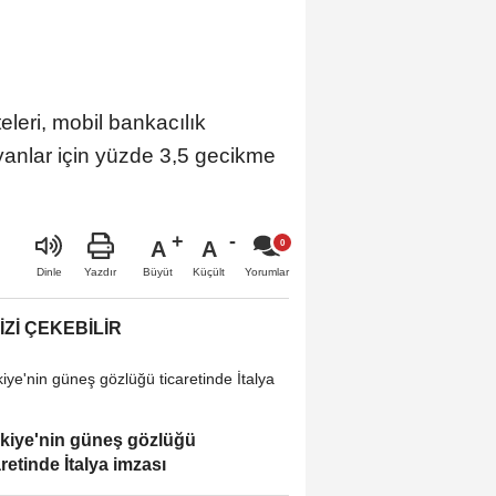
eleri, mobil bankacılık
anlar için yüzde 3,5 gecikme
A
A
Büyüt
Küçült
Dinle
Yazdır
Yorumlar
IZI ÇEKEBILIR
kiye'nin güneş gözlüğü
aretinde İtalya imzası