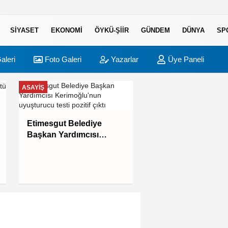
SIYASET
EKONOMI
ÖYKÜ-ŞIIR
GÜNDEM
DÜNYA
SP
aleri
Foto Galeri
Yazarlar
Üye Paneli
ASAYIŞ
ASAYIŞ
Firari belediye baş
Etimesgut Belediye
yardımcısı yakalan
Başkan Yardımcısı
Kerimoğlu'nun
uyuşturucu testi pozitif
çıktı