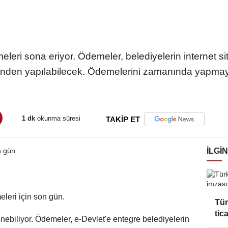
eleri sona eriyor. Ödemeler, belediyelerin internet sit
rinden yapılabilecek. Ödemelerini zamanında yapmay
1 dk
okunma süresi
TAKİP ET
İLGIN
eleri için son gün.
Tür
tic
nebiliyor. Ödemeler, e-Devlet'e entegre belediyelerin