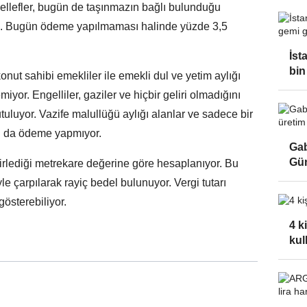
kellefler, bugün de taşınmazın bağlı bulunduğu
ek. Bugün ödeme yapılmaması halinde yüzde 3,5
İst
bin
ut sahibi emekliler ile emekli dul ve yetim aylığı
iyor. Engelliler, gaziler ve hiçbir geliri olmadığını
uluyor. Vazife malullüğü aylığı alanlar ve sadece bir
rı da ödeme yapmıyor.
Gab
Gün
lirlediği metrekare değerine göre hesaplanıyor. Bu
e çarpılarak rayiç bedel bulunuyor. Vergi tutarı
gösterebiliyor.
4 k
kul