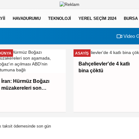
YII
HAVADURUMU
TEKNOLOJI
YEREL SEÇİM 2024
BURSA
Video G
DÜNYA
ASAYIŞ
Bahçelievler'de 4 katlı
bina çöktü
İran: Hürmüz Boğazı
müzakereleri son
aşamada, Boğaz'ın
açılması ABD'nin
tutumuna bağlı
lk taksit ödemesinde son gün