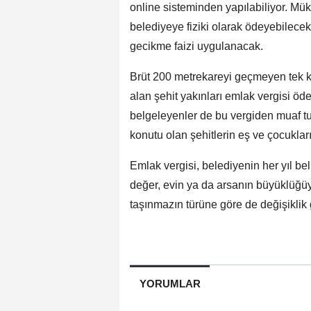
online sisteminden yapılabiliyor. Mü
belediyeye fiziki olarak ödeyebilec
gecikme faizi uygulanacak.
Brüt 200 metrekareyi geçmeyen tek kon
alan şehit yakınları emlak vergisi ödem
belgeleyenler de bu vergiden muaf tut
konutu olan şehitlerin eş ve çocukla
Emlak vergisi, belediyenin her yıl be
değer, evin ya da arsanın büyüklüğüyl
taşınmazın türüne göre de değişiklik 
YORUMLAR