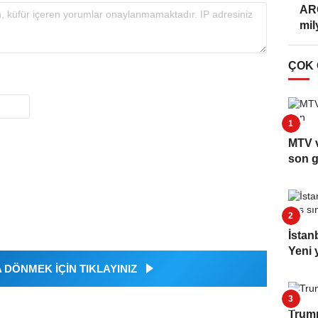
ARG
mil
ÇOK
MTV v
son 
İstan
Yeni y
DÖNMEK İÇİN TIKLAYINIZ
Trump