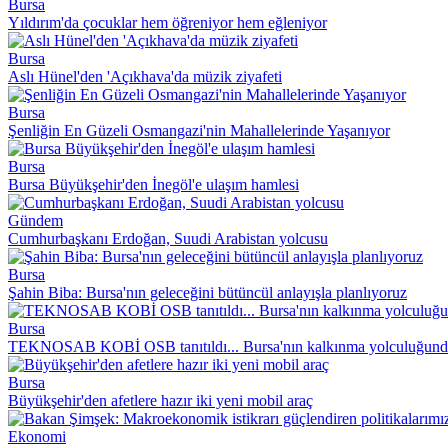
Bursa
Yıldırım'da çocuklar hem öğreniyor hem eğleniyor
Bursa
Aslı Hünel'den 'Açıkhava'da müzik ziyafeti
Bursa
Şenliğin En Güzeli Osmangazi'nin Mahallelerinde Yaşanıyor
Bursa
Bursa Büyükşehir'den İnegöl'e ulaşım hamlesi
Gündem
Cumhurbaşkanı Erdoğan, Suudi Arabistan yolcusu
Bursa
Şahin Biba: Bursa'nın geleceğini bütüncül anlayışla planlıyoruz
Bursa
TEKNOSAB KOBİ OSB tanıtıldı... Bursa'nın kalkınma yolculuğund
Bursa
Büyükşehir'den afetlere hazır iki yeni mobil araç
Ekonomi