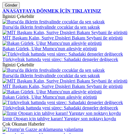
Gönder
ANASAYFAYA DÖNMEK İÇİN TIKLAYINIZ
İlginizi Çekebilir
Bursa'da ilklerin festivalinde çocuklar da şen şakrak
MİT Başkanı Kalın, Suriye Dışişleri Bakanı Şeybani ile görüştü
Bakan Gürlek, Uğur Mumcu'nun ailesiyle görüştü
TürkiyeIrak hattında yeni süreç: Sahadaki dengeler değişecek
İlginizi Çekebilir
Bursa'da ilklerin festivalinde çocuklar da şen şakrak
MİT Başkanı Kalın, Suriye Dışişleri Bakanı Şeybani ile görüştü
Bakan Gürlek, Uğur Mumcu'nun ailesiyle görüştü
TürkiyeIrak hattında yeni süreç: Sahadaki dengeler değişecek
İzmir Otogarı için tahliye kararı! Yargıtay son noktayı koydu
Çok Okunan Haberler