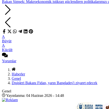
Bakan Şimşek: Makroekonomik istikrarı güçlendiren politikalarımız
A
Büyüt
A
Küçült
Yorumlar
Haberler
Genel
Dışişleri Bakanı Fidan, yarın Bangladeş'i ziyaret edecek
Genel
Yayınlanma: 04 Haziran 2026 - 14:48