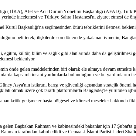
nlığı (TİKA), Afet ve Acil Durum Yönetimi Başkanlığı (AFAD), Türk Kı
i yerinde incelemesi ve Türkiye Sahra Hastanesi'ni ziyaret etmesi de ön
 Kurul Başkanlığı'na seçilmesinden ötürü tebriklerini iletmesi bekleni
nduğunu belirterek, ilişkilerde son dönemde yakalanan ivmenin, Bangla
i, eğitim, kültür, bilim ve sağlık gibi alanlarında daha da geliştirilmesi 
nelemesi bekleniyor.
emin önde gelen maddelerinden biri olarak ele almaya devam etmekte ka
 alanlarda kapsamlı insani yardımlarda bulunduğunu ve bu yardımlarını i
e Güney Asya'nın istikrarı, barışı ve güvenliği açısından stratejik öne
şkilatı olmak üzere çok taraflı platformlarda Bangladeş'le yürütülen işb
 kritik gelişmeler başta bölgesel ve küresel meseleler hakkında fikir t
ra gelen Başbakan Rahman ve kabinesindeki bakanlar için 17 Şubat'ta ge
 Rahman tarafından kabul edildi ve Cemaat-i İslami Partisi Lideri Shaf