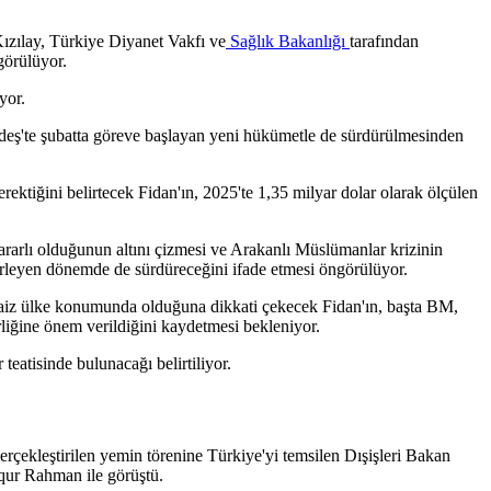
zılay, Türkiye Diyanet Vakfı ve
Sağlık Bakanlığı
tarafından
görülüyor.
yor.
deş'te şubatta göreve başlayan yeni hükümetle de sürdürülmesinden
gerektiğini belirtecek Fidan'ın, 2025'te 1,35 milyar dolar olarak ölçülen
rarlı olduğunun altını çizmesi ve Arakanlı Müslümanlar krizinin
lerleyen dönemde de sürdüreceğini ifade etmesi öngörülüyor.
mi haiz ülke konumunda olduğuna dikkati çekecek Fidan'ın, başta BM,
irliğine önem verildiğini kaydetmesi bekleniyor.
eatisinde bulunacağı belirtiliyor.
rçekleştirilen yemin törenine Türkiye'yi temsilen Dışişleri Bakan
iqur Rahman ile görüştü.