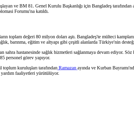
şlayan ve BM 81. Genel Kurulu Başkanlığı için Bangladeş tarafından aday
plomasi Forumu'na katıldı.
mların toplam değeri 80 milyon doları aştı. Bangladeş'te mülteci kam
k, barınma, eğitim ve altyapı gibi çeşitli alanlarda Türkiye'nin desteğ
an sahra hastanesinde sağlık hizmetleri sağlanmaya devam ediyor. Söz 
 85 personel görev yapıyor.
l toplum kuruluşları tarafından
Ramazan
ayında ve Kurban Bayramı'nd
i yardım faaliyetleri yürütülüyor.