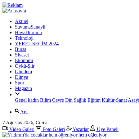
Aktüel
SavumaSanayii
HavaDurumu
Teknoloji
YEREL SEÇİM 2024
Bursa
Siyaset
Ekonomi
Öykü-Şiir
Gündem
Dünya
Spor
Magazin
Genel
kadın
Bilim
Çevre
Din
Sağlık
Eğitim
Kültür-Sanat
Asayi
Ara
7 Ağustos 2026, Cuma
Video Galeri
Foto Galeri
Yazarlar
Üye Paneli