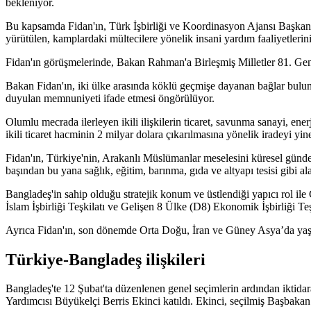
bekleniyor.
Bu kapsamda Fidan'ın, Türk İşbirliği ve Koordinasyon Ajansı Başka
yürütülen, kamplardaki mültecilere yönelik insani yardım faaliyetlerin
Fidan'ın görüşmelerinde, Bakan Rahman'a Birleşmiş Milletler 81. Genel
Bakan Fidan'ın, iki ülke arasında köklü geçmişe dayanan bağlar bulu
duyulan memnuniyeti ifade etmesi öngörülüyor.
Olumlu mecrada ilerleyen ikili ilişkilerin ticaret, savunma sanayi, enerj
ikili ticaret hacminin 2 milyar dolara çıkarılmasına yönelik iradeyi yi
Fidan'ın, Türkiye'nin, Arakanlı Müslümanlar meselesini küresel günd
başından bu yana sağlık, eğitim, barınma, gıda ve altyapı tesisi gibi
Bangladeş'in sahip olduğu stratejik konum ve üstlendiği yapıcı rol il
İslam İşbirliği Teşkilatı ve Gelişen 8 Ülke (D8) Ekonomik İşbirliği Te
Ayrıca Fidan'ın, son dönemde Orta Doğu, İran ve Güney Asya’da yaşanan
Türkiye-Bangladeş ilişkileri
Bangladeş'te 12 Şubat'ta düzenlenen genel seçimlerin ardından iktida
Yardımcısı Büyükelçi Berris Ekinci katıldı. Ekinci, seçilmiş Başbakan