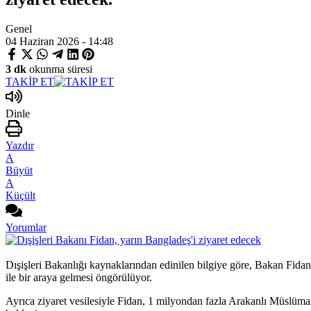
Genel
04 Haziran 2026 - 14:48
3 dk
okunma süresi
TAKİP ET
Dinle
Yazdır
A
Büyüt
A
Küçült
Yorumlar
Dışişleri Bakanlığı kaynaklarından edinilen bilgiye göre, Bakan Fid
ile bir araya gelmesi öngörülüyor.
Ayrıca ziyaret vesilesiyle Fidan, 1 milyondan fazla Arakanlı Müslüma