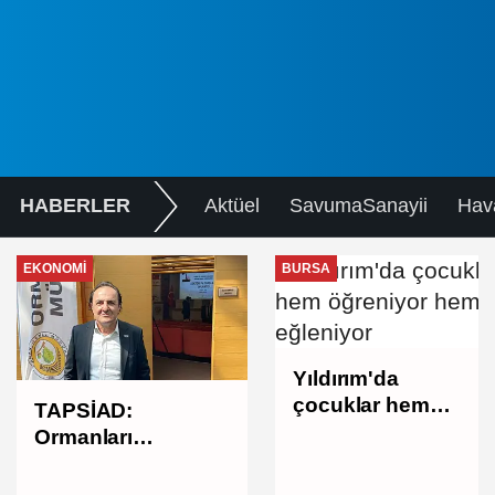
HABERLER
Aktüel
SavumaSanayii
Hav
EKONOMI
BURSA
Yıldırım'da
çocuklar hem
TAPSİAD:
öğreniyor hem
Ormanları
eğleniyor
korumak, üretim
gücünü korumaktır