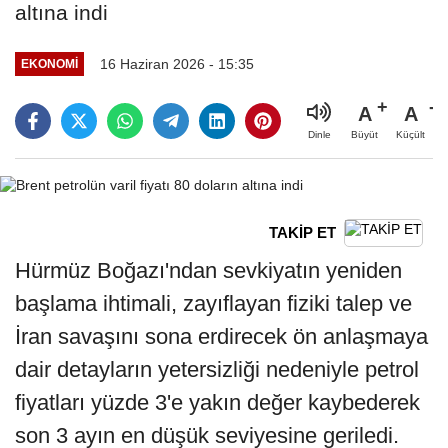
altına indi
16 Haziran 2026 - 15:35
EKONOMI
A
A
Büyüt
Küçült
Dinle
TAKİP ET
Hürmüz Boğazı'ndan sevkiyatın yeniden
başlama ihtimali, zayıflayan fiziki talep ve
İran savaşını sona erdirecek ön anlaşmaya
dair detayların yetersizliği nedeniyle petrol
fiyatları yüzde 3'e yakın değer kaybederek
son 3 ayın en düşük seviyesine geriledi.