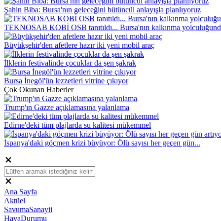
Şahin Biba: Bursa'nın geleceğini bütüncül anlayışla planlıyoruz
TEKNOSAB KOBİ OSB tanıtıldı... Bursa'nın kalkınma yolculuğunda
Büyükşehir'den afetlere hazır iki yeni mobil araç
İlklerin festivalinde çocuklar da şen şakrak
Bursa İnegöl'ün lezzetleri vitrine çıkıyor
Çok Okunan Haberler
Trump'ın Gazze açıklamasına yalanlama
Edirne'deki tüm plajlarda su kalitesi mükemmel
İspanya'daki göçmen krizi büyüyor: Ölü sayısı her geçen gün...
Ana Sayfa
Aktüel
SavumaSanayii
HavaDurumu