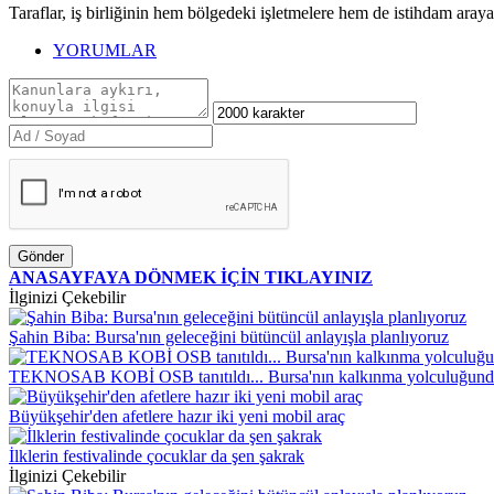
Taraflar, iş birliğinin hem bölgedeki işletmelere hem de istihdam arayan
YORUMLAR
Gönder
ANASAYFAYA DÖNMEK İÇİN TIKLAYINIZ
İlginizi Çekebilir
Şahin Biba: Bursa'nın geleceğini bütüncül anlayışla planlıyoruz
TEKNOSAB KOBİ OSB tanıtıldı... Bursa'nın kalkınma yolculuğund
Büyükşehir'den afetlere hazır iki yeni mobil araç
İlklerin festivalinde çocuklar da şen şakrak
İlginizi Çekebilir