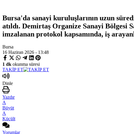
Bursa'da sanayi kuruluşlarının uzun süredir
atıldı. Demirtaş Organize Sanayi Bölgesi 
imzalanan protokol kapsamında, iş arayanla
Bursa
16 Haziran 2026 - 13:48
1 dk
okunma süresi
TAKİP ET
Dinle
Yazdır
A
Büyüt
A
Küçült
Yorumlar