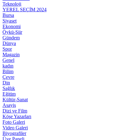
Teknoloji
YEREL SEÇİM 2024
Bursa
Siyaset
Ekonomi
Öykü-Şiir
Gündem
Dünya
Spor
Magazin
Genel
kadın
Bilim
Çevre
Din
Sağlık
Eğitim
Kültür-Sanat
Asayiş
Dizi ve Film
Köşe Yazarları
Foto Galeri
Video Galeri
Biyografiler
Üye Paneli