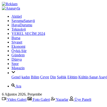
Aktüel
SavumaSanayii
HavaDurumu
Teknoloji
YEREL SEÇİM 2024
Bursa
Siyaset
Ekonomi
Öykü-Şiir
Gündem
Dünya
Spor
Magazin
Genel
kadın
Bilim
Çevre
Din
Sağlık
Eğitim
Kültür-Sanat
Asayi
Ara
6 Ağustos 2026, Perşembe
Video Galeri
Foto Galeri
Yazarlar
Üye Paneli