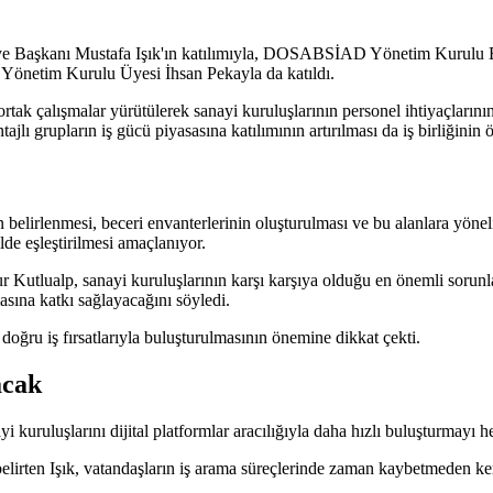
iye Başkanı Mustafa Işık'ın katılımıyla, DOSABSİAD Yönetim Kurulu B
önetim Kurulu Üyesi İhsan Pekayla da katıldı.
ak çalışmalar yürütülerek sanayi kuruluşlarının personel ihtiyaçlarının
jlı grupların iş gücü piyasasına katılımının artırılması da iş birliğinin ö
 belirlenmesi, beceri envanterlerinin oluşturulması ve bu alanlara yön
ilde eşleştirilmesi amaçlanıyor.
lp, sanayi kuruluşlarının karşı karşıya olduğu en önemli sorunlardan
asına katkı sağlayacağını söyledi.
doğru iş fırsatlarıyla buluşturulmasının önemine dikkat çekti.
acak
kuruluşlarını dijital platformlar aracılığıyla daha hızlı buluşturmayı hed
 belirten Işık, vatandaşların iş arama süreçlerinde zaman kaybetmeden k