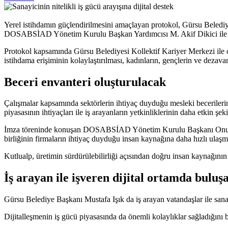
Yerel istihdamın güçlendirilmesini amaçlayan protokol, Gürsu Beled
DOSABSİAD Yönetim Kurulu Başkan Yardımcısı M. Akif Dikici ile Y
Protokol kapsamında Gürsu Belediyesi Kollektif Kariyer Merkezi ile ort
istihdama erişiminin kolaylaştırılması, kadınların, gençlerin ve dezavanta
Beceri envanteri oluşturulacak
Çalışmalar kapsamında sektörlerin ihtiyaç duyduğu mesleki becerilerin
piyasasının ihtiyaçları ile iş arayanların yetkinliklerinin daha etkin şek
İmza töreninde konuşan DOSABSİAD Yönetim Kurulu Başkanı Onur Kutlua
birliğinin firmaların ihtiyaç duyduğu insan kaynağına daha hızlı ulaşm
Kutlualp, üretimin sürdürülebilirliği açısından doğru insan kaynağının 
İş arayan ile işveren dijital ortamda buluş
Gürsu Belediye Başkanı Mustafa Işık da iş arayan vatandaşlar ile sanayi 
Dijitalleşmenin iş gücü piyasasında da önemli kolaylıklar sağladığını