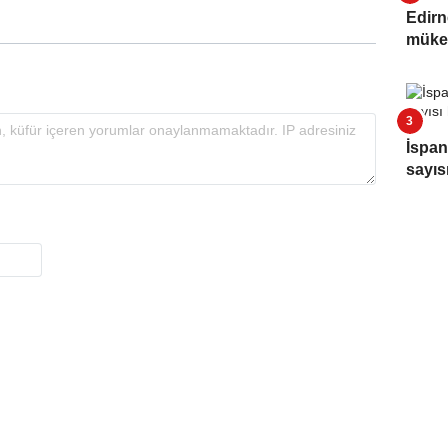
Edirn
müke
İspan
sayıs