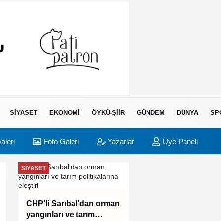
SIYASET
EKONOMI
ÖYKÜ-ŞIIR
GÜNDEM
DÜNYA
SP
aleri
Foto Galeri
Yazarlar
Üye Paneli
SIYASET
BURSA
Bursa İnegöl'ün lez
CHP'li Sarıbal'dan orman
vitrine çıkıyor
yangınları ve tarım