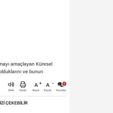
ırmayı amaçlayan Küresel
 olduklarını ve bunun
A
A
Büyüt
Küçült
Dinle
Yazdır
Yorumlar
IZI ÇEKEBILIR