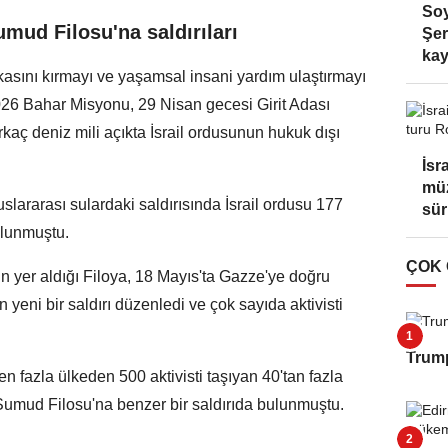
Soy
umud Filosu'na saldırıları
Şer
kay
ukasını kırmayı ve yaşamsal insani yardım ulaştırmayı
6 Bahar Misyonu, 29 Nisan gecesi Girit Adası
kaç deniz mili açıkta İsrail ordusunun hukuk dışı
İsr
müz
slararası sulardaki saldırısında İsrail ordusu 177
sür
ulunmuştu.
ÇOK
tin yer aldığı Filoya, 18 Mayıs'ta Gazze'ye doğru
 yeni bir saldırı düzenledi ve çok sayıda aktivisti
Trump
en fazla ülkeden 500 aktivisti taşıyan 40'tan fazla
umud Filosu'na benzer bir saldırıda bulunmuştu.