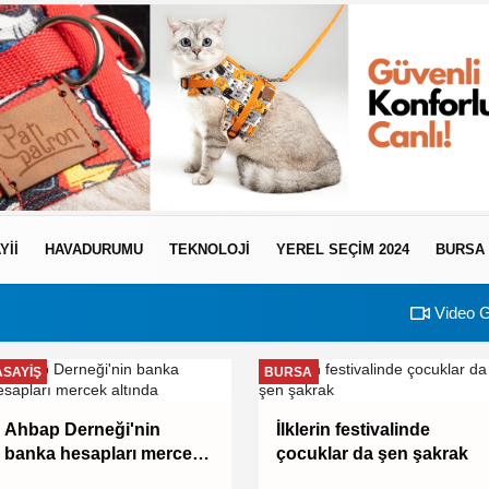
YII
HAVADURUMU
TEKNOLOJI
YEREL SEÇİM 2024
BURSA
Video G
ASAYIŞ
BURSA
Ahbap Derneği'nin
İlklerin festivalinde
banka hesapları mercek
çocuklar da şen şakrak
altında