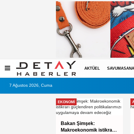
AKTÜEL
SAVUMASANA
7 Ağustos 2026, Cuma
EKONOMI
şehir'den afetlere
Bakan Şimşek:
iki yeni mobil araç
Makroekonomik istikrarı