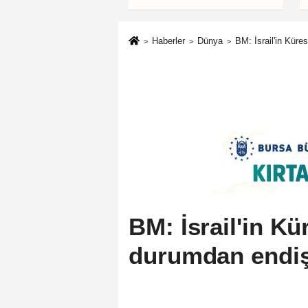
güçlendiren
politikalarımızı
uygulamaya devam
Haberler
Dünya
BM: İsrail'in Küre
edeceğiz
BM: İsrail'in Kü
durumdan endiş