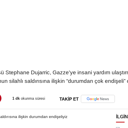
üsü Stephane Dujarric, Gazze'ye insani yardım ulaşt
n silahlı saldırısına ilişkin “durumdan çok endişeli”
1 dk
okunma süresi
TAKİP ET
İLGIN