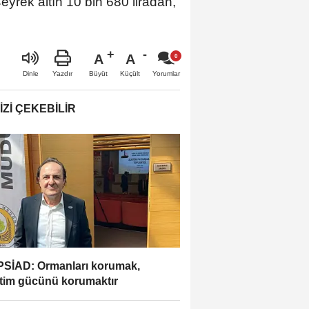
yrek altın 10 bin 680 liradan,
A
A
Büyüt
Küçült
Dinle
Yazdır
Yorumlar
IZI ÇEKEBILIR
SİAD: Ormanları korumak,
tim gücünü korumaktır