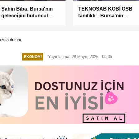
Şahin Biba: Bursa'nın
TEKNOSAB KOBİ OSB
geleceğini bütüncül
tanıtıldı... Bursa'nın
anlayışla planlıyoruz
kalkınma yolculuğunda
yeni dönem
da son durum
Yayınlanma: 28 Mayıs 2026 - 09:35
EKONOMI