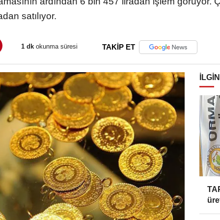
masının ardından 6 bin 457 liradan işlem görüyor. Çe
adan satılıyor.
1 dk
okunma süresi
TAKİP ET
İLGIN
TAP
üre