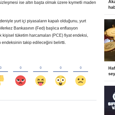
Aka
sizleşmesi ise altın başta olmak üzere kıymetli maden
hab
niyle yurt içi piyasaların kapalı olduğunu, yurt
erkez Bankasının (Fed) başlıca enflasyon
k kişisel tüketim harcamaları (PCE) fiyat endeksi,
ndeksinin takip edileceğini belirtti.
Haf
sey