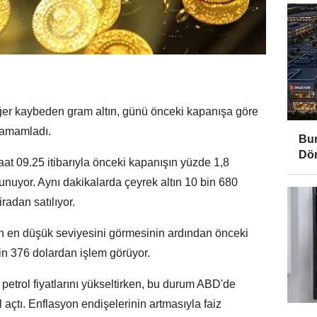
ğer kaybeden gram altın, günü önceki kapanışa göre
 tamamladı.
Bur
Dö
at 09.25 itibarıyla önceki kapanışın yüzde 1,8
lunuyor. Aynı dakikalarda çeyrek altın 10 bin 680
iradan satılıyor.
yın en düşük seviyesini görmesinin ardından önceki
in 376 dolardan işlem görüyor.
ı petrol fiyatlarını yükseltirken, bu durum ABD'de
 açtı. Enflasyon endişelerinin artmasıyla faiz