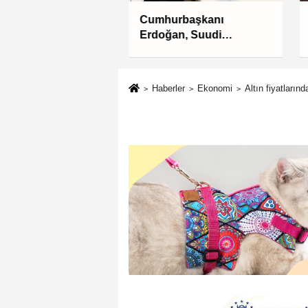
 Büyükşehir'den
Cumhurbaşkanı
l'e ulaşım hamlesi
Erdoğan, Suudi
Arabistan yolcusu
Haberler
Ekonomi
Altın fiyatların