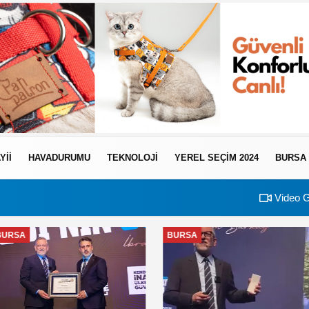
YII
HAVADURUMU
TEKNOLOJI
YEREL SEÇİM 2024
BURSA
Video G
BURSA
BURSA