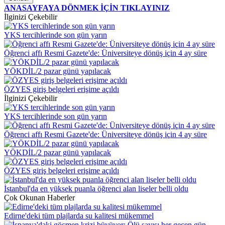
ANASAYFAYA DÖNMEK İÇİN TIKLAYINIZ
İlginizi Çekebilir
YKS tercihlerinde son gün yarın
Öğrenci affı Resmi Gazete'de: Üniversiteye dönüş için 4 ay süre
YÖKDİL/2 pazar günü yapılacak
ÖZYES giriş belgeleri erişime açıldı
İlginizi Çekebilir
YKS tercihlerinde son gün yarın
Öğrenci affı Resmi Gazete'de: Üniversiteye dönüş için 4 ay süre
YÖKDİL/2 pazar günü yapılacak
ÖZYES giriş belgeleri erişime açıldı
İstanbul'da en yüksek puanla öğrenci alan liseler belli oldu
Çok Okunan Haberler
Edirne'deki tüm plajlarda su kalitesi mükemmel