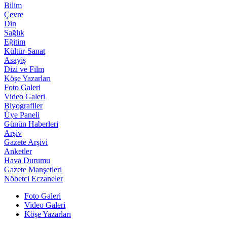
Bilim
Çevre
Din
Sağlık
Eğitim
Kültür-Sanat
Asayiş
Dizi ve Film
Köşe Yazarları
Foto Galeri
Video Galeri
Biyografiler
Üye Paneli
Günün Haberleri
Arşiv
Gazete Arşivi
Anketler
Hava Durumu
Gazete Manşetleri
Nöbetci Eczaneler
Foto Galeri
Video Galeri
Köşe Yazarları