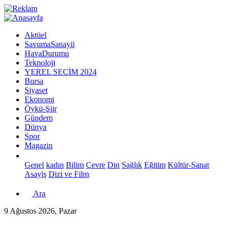
Aktüel
SavumaSanayii
HavaDurumu
Teknoloji
YEREL SEÇİM 2024
Bursa
Siyaset
Ekonomi
Öykü-Şiir
Gündem
Dünya
Spor
Magazin
Genel
kadın
Bilim
Çevre
Din
Sağlık
Eğitim
Kültür-Sanat
Asayiş
Dizi ve Film
Ara
9 Ağustos 2026, Pazar