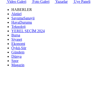
Video Galeri
Foto Galeri
Yazarlar
Üye Paneli
HABERLER
Aktüel
SavumaSanayii
HavaDurumu
Teknoloji
YEREL SEÇİM 2024
Bursa
Siyaset
Ekonomi
Öykü-Şiir
Gündem
Dünya
Spor
Magazin