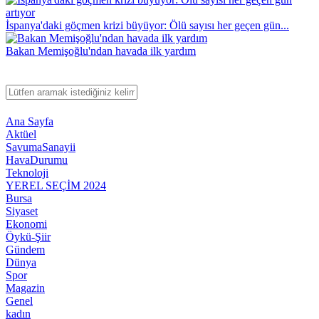
İspanya'daki göçmen krizi büyüyor: Ölü sayısı her geçen gün...
Bakan Memişoğlu'ndan havada ilk yardım
Ana Sayfa
Aktüel
SavumaSanayii
HavaDurumu
Teknoloji
YEREL SEÇİM 2024
Bursa
Siyaset
Ekonomi
Öykü-Şiir
Gündem
Dünya
Spor
Magazin
Genel
kadın