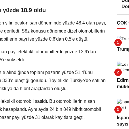
Bur
Dö
yı yüzde 18,9 oldu
çen yılın ocak-nisan döneminde yüzde 48,4 olan payı,
ÇOK
ye geriledi. Söz konusu dönemde dizel otomobillerin
obillerin payı ise yüzde 0,6'dan 0,5'e düştü.
Trump
an pay, elektrikli otomobillerde yüzde 13,9'dan
5'e yükseldi.
k ele alındığında toplam pazarın yüzde 51,4'ünü
Edirn
 333'e ulaştığı görüldü. Böylelikle Türkiye'de satılan
müke
ikli ya da hibrit araçlardan oluştu.
ektrikli otomobil satıldı. Bu otomobillerin nisan
k hesaplandı. Aynı ayda 24 bin 849 hibrit otomobil
 pazar payı yüzde 31 olarak kayıtlara geçti.
İspan
sayıs