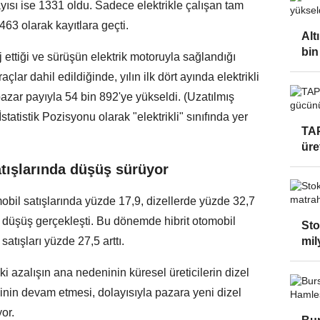
ayısı ise 1331 oldu. Sadece elektrikle çalışan tam
 463 olarak kayıtlara geçti.
Alt
bin
j ettiği ve sürüşün elektrik motoruyla sağlandığı
çlar dahil edildiğinde, yılın ilk dört ayında elektrikli
pazar payıyla 54 bin 892'ye yükseldi. (Uzatılmış
tatistik Pozisyonu olarak "elektrikli" sınıfında yer
TAP
üre
atışlarında düşüş sürüyor
bil satışlarında yüzde 17,9, dizellerde yüzde 32,7
 düşüş gerçekleşti. Bu dönemde hibrit otomobil
Sto
 satışları yüzde 27,5 arttı.
mil
i azalışın ana nedeninin küresel üreticilerin dizel
inin devam etmesi, dolayısıyla pazara yeni dizel
or.