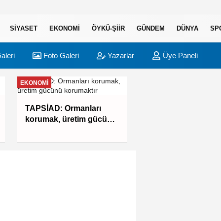
SIYASET
EKONOMI
ÖYKÜ-ŞIIR
GÜNDEM
DÜNYA
SP
aleri
Foto Galeri
Yazarlar
Üye Paneli
EKONOMI
BURSA
TAPSİAD: Ormanları
Yıldırım'da çocukla
korumak, üretim gücünü
öğreniyor hem eğle
korumaktır