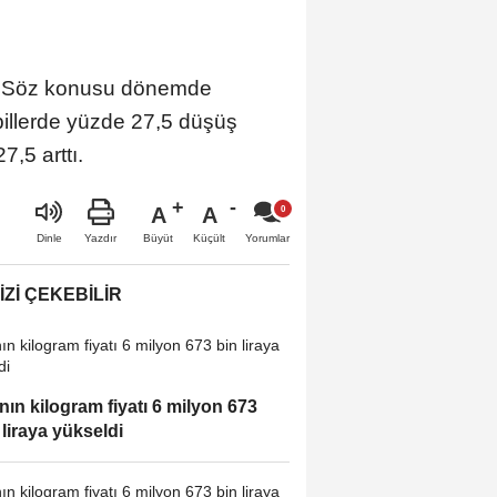
ştı. Söz konusu dönemde
billerde yüzde 27,5 düşüş
7,5 arttı.
A
A
Büyüt
Küçült
Dinle
Yazdır
Yorumlar
IZI ÇEKEBILIR
ının kilogram fiyatı 6 milyon 673
 liraya yükseldi