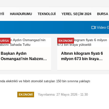
YII
HAVADURUMU
TEKNOLOJI
YEREL SEÇİM 2024
BURSA
Video G
BURSA
EKONOMI
Başkan Aydın
Altının kilogram fiyatı 6
Osmangazi’nin Nabzını
milyon 673 bin liraya
Sahada Tuttu
yükseldi
ında elektrikli ve hibrit otomobil satışları 150 bin sınırına yaklaştı
Yayınlanma: 27 Mayıs 2026 - 11:30
EKONOMI