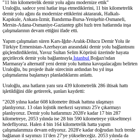
"11 bin kilometrelik demir yolu ağını modernize ettik"
Uraloğlu, sadece yeni hatlar inşa etmediklerini, 11 bin kilometrelik
demir yolu ağını da modernize ettiklerini aktararak, Halkalı-
Kapıkule, Ankara-İzmir, Bandırma-Bursa-Yenişehir-Osmaneli,
Mersin-Adana-Osmaniye-Gaziantep gibi hızlı tren hatlarında inşa
çalışmalarının devam ettiğini ifade etti.
Yapım çalışmaları süren Kars-Iğdır-Aralık-Dilucu Demir Yolu ile
Türkiye Ermenistan-Azerbaycan arasındaki demir yolu bağlantısını
güçlendirdiklerini, Yavuz Sultan Selim Köprüsü üzerinde hayata
geçirilecek demir yolu bağlantısıyla
İstanbul
Boğazı'ndan
Marmaray'a alternatif yeni demir yolu hattına kavuşulacağını belirten
Uraloğlu, bu projede ihale sürecinin ardından bu yıl inşa
çalışmalarına başlamayı planladıklarını anlattı.
Uraloğlu, ana hatların yanı sıra 439 kilometrelik 286 iltisak hattı
işletildiğini dile getirerek, şunları kaydetti:
"2028 yılına kadar 608 kilometre iltisak hattına ulaşmayı
planlıyoruz. 13 olan lojistik merkezi sayımızı 25'e çıkarmayı
planlıyoruz. Demir yolu hatlarımızı 2028'e kadar 17 bin 287
kilometreye, 2053 yılında ise 28 bin 590 kilometreye yükseltmeyi
hedefliyoruz. Halen 4 bin 164 kilometrelik hatta yapım
çalışmalarımıza devam ediyoruz. 2028'e kadar doğrudan hızlı trenle
bağlanan il sayımızı 11'den 27'ye yükselteceğiz. 2053 yılında da