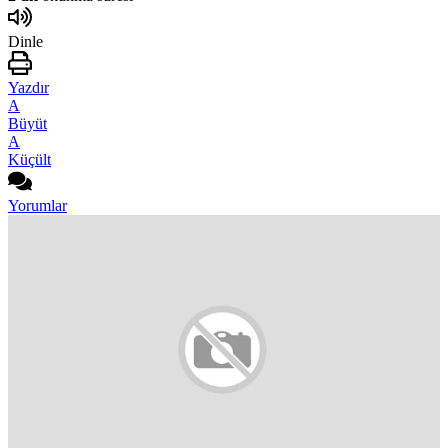
Dinle
Yazdır
A
Büyüt
A
Küçült
Yorumlar