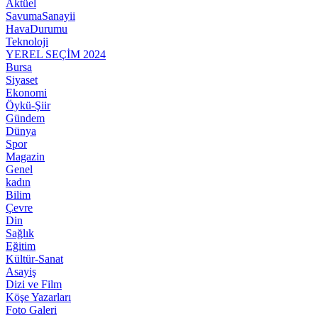
Aktüel
SavumaSanayii
HavaDurumu
Teknoloji
YEREL SEÇİM 2024
Bursa
Siyaset
Ekonomi
Öykü-Şiir
Gündem
Dünya
Spor
Magazin
Genel
kadın
Bilim
Çevre
Din
Sağlık
Eğitim
Kültür-Sanat
Asayiş
Dizi ve Film
Köşe Yazarları
Foto Galeri