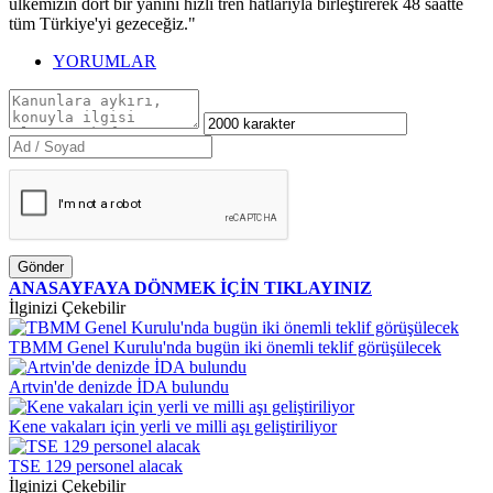
ülkemizin dört bir yanını hızlı tren hatlarıyla birleştirerek 48 saatte
tüm Türkiye'yi gezeceğiz."
YORUMLAR
Gönder
ANASAYFAYA DÖNMEK İÇİN TIKLAYINIZ
İlginizi Çekebilir
TBMM Genel Kurulu'nda bugün iki önemli teklif görüşülecek
Artvin'de denizde İDA bulundu
Kene vakaları için yerli ve milli aşı geliştiriliyor
TSE 129 personel alacak
İlginizi Çekebilir