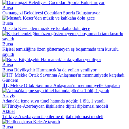
Bursa
Osmangazi Belediyesi Çocukları Sporla Buluşturuyor
Bursa
Mustafa Keser’den müzik ve kahkaha dolu gece
Bursa
Kişisel temizliğine özen göstermeyen eş boşanmada tam kusurlu
sayıldı
Bursa
Bursa Büyükşehir Harmancık’ta da yolları yeniliyor
Gündem
İİT, Mekke Ortak Savunma Anlaşması'nı memnuniyetle karşıladı
Asayiş
Adana'da içme suyu tünel hattında göçük: 1 ölü, 1 yaralı
Aktüel
Türkiye-Azerbaycan ilişkilerine dijital diplomasi modeli
Bursa