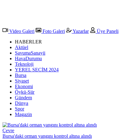
Video Galeri
Foto Galeri
Yazarlar
Üye Paneli
HABERLER
Aktüel
SavumaSanayii
HavaDurumu
Teknoloji
YEREL SEÇİM 2024
Bursa
Siyaset
Ekonomi
Öykü-Şiir
Gündem
Dünya
Spor
Magazin
Çevre
Bursa'daki orman yangını kontrol altına alındı