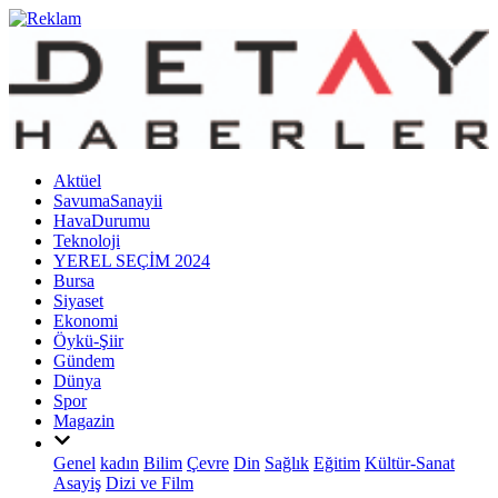
Aktüel
SavumaSanayii
HavaDurumu
Teknoloji
YEREL SEÇİM 2024
Bursa
Siyaset
Ekonomi
Öykü-Şiir
Gündem
Dünya
Spor
Magazin
Genel
kadın
Bilim
Çevre
Din
Sağlık
Eğitim
Kültür-Sanat
Asayiş
Dizi ve Film