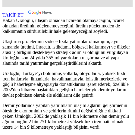
TAKİP ET
Bakan Uraloğlu, ulaşım olmadan ticaretin olamayacağını, ticaret
olmadan üretimin güçlenemeyeceğini, üretim güçlenmeden de
kalkınmanın sürdürülebilir hale gelemeyeceğini söyledi.
Ulaştırma projelerinin sadece fiziki yatırımlar olmadığını, aynı
zamanda üretimi, ihracatı, istihdamı, bölgesel kalkınmayı ve ülkeler
arası iş birliğini destekleyen stratejik adımlar olduğunu vurgulayan
Uraloğlu, son 24 yılda 355 milyar dolarla ulaştırma ve altyapı
alanında tarihi yatırımlar gerçekleştirdiklerini aktardı.
Uraloğlu, Türkiye’yi bölünmüş yollarla, otoyollarla, yüksek hızlı
tren hatlarıyla, limanlarla, havalimanlarıyla, lojistik merkezlerle ve
güçlü haberleşme altyapısıyla donattıklarına işaret ederek, özellikle
2002'den itibaren başlattıkları gelişim hamleleriyle demir yollarını
devlet politikası olarak ele aldıklarını dile getirdi.
Demir yollarında yapılan yatırımların ulaşım ağlarını geliştirmenin
ötesinde ekonominin ve şehirlerin ritmini değiştirdiğine dikkati
çeken Uraloğlu, 2002'de yaklaşık 11 bin kilometre olan demir yolu
ağının bugün 2 bin 251 kilometresi yüksek hızlı tren hattı olmak
üzere 14 bin 9 kilometreye yaklaştığı bilgisini verdi.