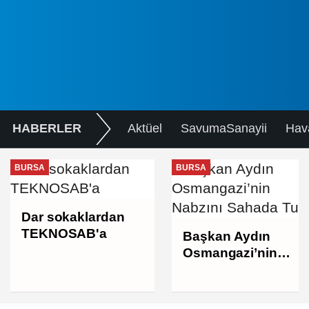
HABERLER
Aktüel
SavumaSanayii
Hav
BURSA
BURSA
Dar sokaklardan
TEKNOSAB'a
Başkan Aydın
Osmangazi’nin
Nabzını Sahada
Tuttu