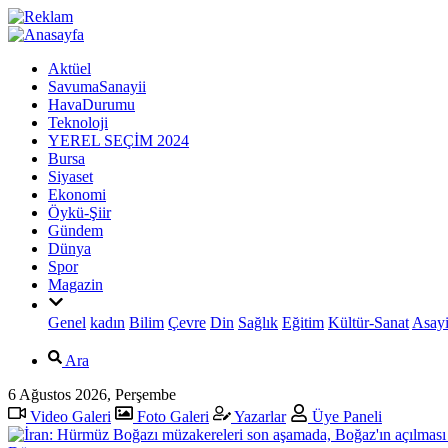
Aktüel
SavumaSanayii
HavaDurumu
Teknoloji
YEREL SEÇİM 2024
Bursa
Siyaset
Ekonomi
Öykü-Şiir
Gündem
Dünya
Spor
Magazin
Genel
kadın
Bilim
Çevre
Din
Sağlık
Eğitim
Kültür-Sanat
Asayi
Ara
6 Ağustos 2026, Perşembe
Video Galeri
Foto Galeri
Yazarlar
Üye Paneli