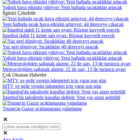
Yağışlı hava etkisini yitiriyor: Yeni haftada sıcaklıklar artacak
İlginizi Çekebilir
Yeni haftada sıcak hava etkisini artırıyor: 44 dereceye çıkacak
İstanbul dahil 11 kente sarı uyarı: Rüzgar kuvvetli esecek
Yaz geri dönüyor: Sıcaklıklar 40 dereceyi aşacak
Yağışlı hava etkisini yitiriyor: Yeni haftada sıcaklıklar artacak
Meteorolojiden sağanak alarmı: 22 ile sarı, 13 ile turuncu uyarı
Çok Okunan Haberler
MTV ve gelir vergisi ödemeleri için yarın son gün
İstanbul'da taksilerde kurallar değişti: Yeni yaş sınırı getirildi
Trump'ın Gazze açıklamasına yalanlama
Ana Sayfa