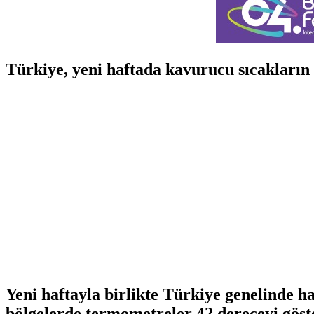
Türkiye, yeni haftada kavurucu sıcakların 
Yeni haftayla birlikte Türkiye genelinde 
bölgelerde termometreler 42 dereceyi göst