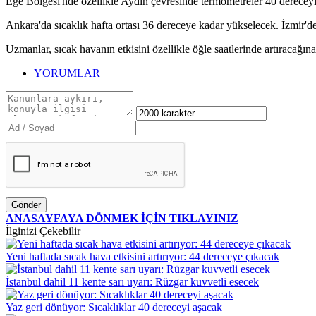
Ege Bölgesi'nde özellikle Aydın çevresinde termometreler 40 derecey
Ankara'da sıcaklık hafta ortası 36 dereceye kadar yükselecek. İzmir'de
Uzmanlar, sıcak havanın etkisini özellikle öğle saatlerinde artıracağın
YORUMLAR
Gönder
ANASAYFAYA DÖNMEK İÇİN TIKLAYINIZ
İlginizi Çekebilir
Yeni haftada sıcak hava etkisini artırıyor: 44 dereceye çıkacak
İstanbul dahil 11 kente sarı uyarı: Rüzgar kuvvetli esecek
Yaz geri dönüyor: Sıcaklıklar 40 dereceyi aşacak