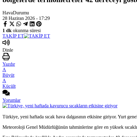
HavaDurumu
28 Haziran 2026 - 17:29
1 dk
okunma süresi
TAKİP ET
Dinle
Yazdır
A
Büyüt
A
Küçült
Yorumlar
Türkiye, yeni haftada sıcak hava dalgasının etkisine giriyor. Yurt ge
Meteoroloji Genel Müdürlüğünün tahminlerine göre en yüksek sıcakl