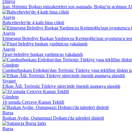
Dünya
İran: Hürmüz Boğazı müzakereleri son aşamada, Boğaz'ın açılması A
Asayiş
Bahçelievler'de 4 katlı bina çöktü
Asayiş
Etimesgut Belediye Başkan Yardımcısı Kerimoğlu'nun uyuşturucu testi 
Asayiş
Firari belediye başkan yardımcısı yakalandı
Gündem
Cumhurbaşkanı Erdoğan'dan Terörsüz Türkiye yasa teklifine ilişkin 
Siyaset
Efkan Âlâ: Terörsüz Türkiye sürecinde önemli aşamaya ulaşıldı
Gündem
10 soruda Çerçeve Kanun Teklifi
Bursa
Başkan Aydın, Osmangazi Doğancı'da talepleri dinledi
Bursa