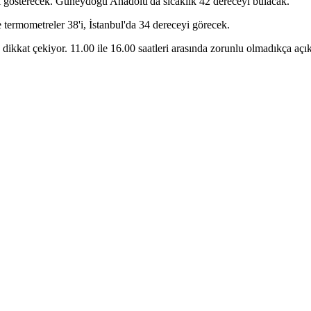
i gösterecek. Güneydoğu Anadolu'da sıcaklık 42 dereceyi bulacak.
 termometreler 38'i, İstanbul'da 34 dereceyi görecek.
a dikkat çekiyor. 11.00 ile 16.00 saatleri arasında zorunlu olmadıkça aç