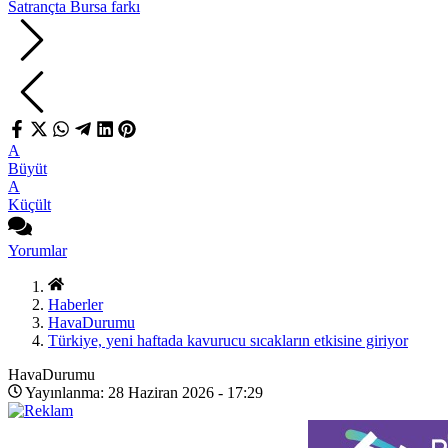
Satrançta Bursa farkı
A
Büyüt
A
Küçült
Yorumlar
Haberler
HavaDurumu
Türkiye, yeni haftada kavurucu sıcakların etkisine giriyor
HavaDurumu
Yayınlanma: 28 Haziran 2026 - 17:29