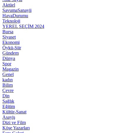
Aktüel
SavumaSanayii
HavaDurumu
Teknoloji
YEREL SEÇİM 2024
Bursa
Siyaset
Ekonomi
Öykü-Şiir
Gündem
Dünya
Spor
Magazin
Genel
kadın
Bilim
Çevre
Din
Sağlık
Eğitim
Kültür-Sanat
Asayiş
Dizi ve Film
Köşe Yazarları