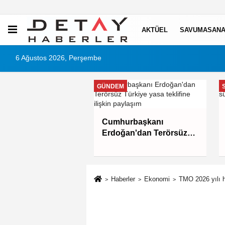
AKTÜEL
SAVUMASANA
6 Ağustos 2026, Perşembe
GÜNDEM
 belediye başkan
Cumhurbaşkanı
mcısı yakalandı
Erdoğan'dan Terörsüz
Türkiye yasa teklifine
ilişkin paylaşım
Haberler
Ekonomi
TMO 2026 yılı hu