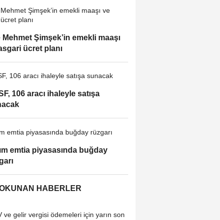
e Mehmet Şimşek’in emekli maaşı
asgari ücret planı
F, 106 aracı ihaleyle satışa
nacak
ım emtia piyasasında buğday
garı
 OKUNAN HABERLER