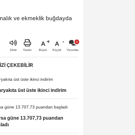
arnalık ve ekmeklik buğdayda
A
A
Büyüt
Küçült
Dinle
Yazdır
Yorumlar
IZI ÇEKEBILIR
ryakıta üst üste ikinci indirim
sa güne 13.707,73 puandan
ladı