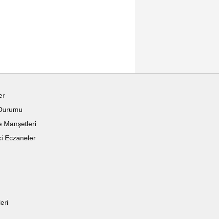
er
Durumu
 Manşetleri
i Eczaneler
leri