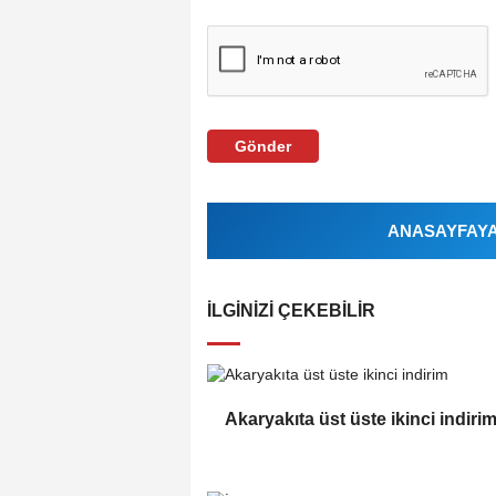
Gönder
ANASAYFAYA 
İLGINIZI ÇEKEBILIR
Akaryakıta üst üste ikinci indiri