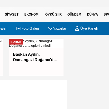
SIYASET
EKONOMI
ÖYKÜ-ŞIIR
GÜNDEM
DÜNYA
SP
aleri
Foto Galeri
Yazarlar
Üye Paneli
BURSA
BURSA
Satrançta Bursa far
Başkan Aydın,
Osmangazi Doğancı'da
talepleri dinledi