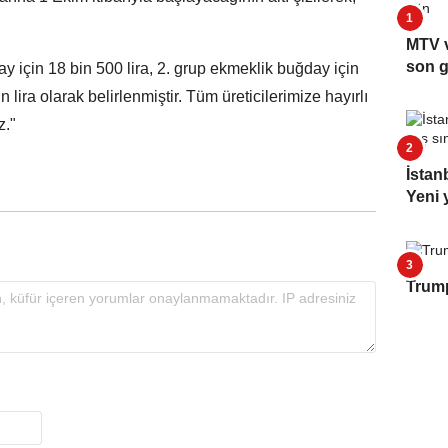
MTV v
son 
 için 18 bin 500 lira, 2. grup ekmeklik buğday için
n lira olarak belirlenmiştir. Tüm üreticilerimize hayırlı
z."
İstan
Yeni y
Trump