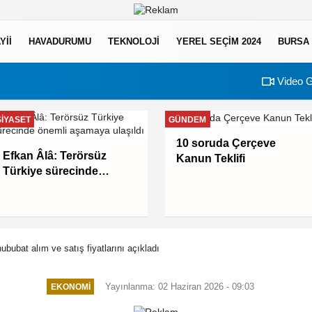
YII
HAVADURUMU
TEKNOLOJI
YEREL SEÇİM 2024
BURSA
Video G
SIYASET
GÜNDEM
10 soruda Çerçeve
Efkan Âlâ: Terörsüz
Kanun Teklifi
Türkiye sürecinde
önemli aşamaya ulaşıldı
bubat alım ve satış fiyatlarını açıkladı
Yayınlanma: 02 Haziran 2026 - 09:03
EKONOMI