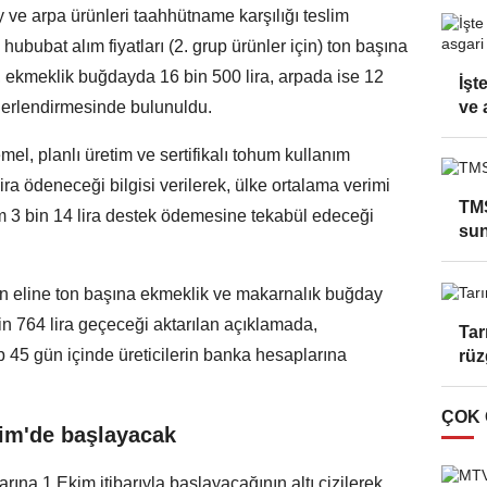
y ve arpa ürünleri taahhütname karşılığı teslim
ububat alım fiyatları (2. grup ürünler için) ton başına
 ekmeklik buğdayda 16 bin 500 lira, arpada ise 12
İşt
değerlendirmesinde bulunuldu.
ve 
el, planlı üretim ve sertifikalı tohum kullanım
ira ödeneceği bilgisi verilerek, ülke ortalama verimi
TMS
am 3 bin 14 lira destek ödemesine tekabül edeceği
su
erin eline ton başına ekmeklik ve makarnalık buğday
 bin 764 lira geçeceği aktarılan açıklamada,
Tar
 45 gün içinde üreticilerin banka hesaplarına
rüz
ÇOK
kim'de başlayacak
na 1 Ekim itibarıyla başlayacağının altı çizilerek,