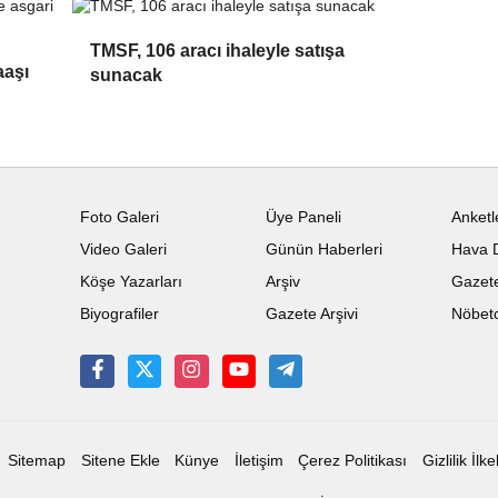
TMSF, 106 aracı ihaleyle satışa
aaşı
sunacak
Foto Galeri
Üye Paneli
Anketl
Video Galeri
Günün Haberleri
Hava 
Köşe Yazarları
Arşiv
Gazete
Biyografiler
Gazete Arşivi
Nöbetc
Sitemap
Sitene Ekle
Künye
İletişim
Çerez Politikası
Gizlilik İlke