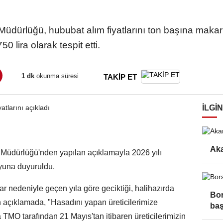
 Müdürlüğü, hububat alım fiyatlarını ton başına mak
0 lira olarak tespit etti.
1 dk
okunma süresi
TAKİP ET
İLGIN
Aka
 Müdürlüğü'nden yapılan açıklamayla 2026 yılı
oyuna duyuruldu.
r nedeniyle geçen yıla göre geciktiği, halihazırda
Bor
n açıklamada, "Hasadını yapan üreticilerimize
baş
MO tarafından 21 Mayıs'tan itibaren üreticilerimizin