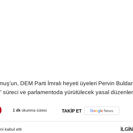
un, DEM Parti İmralı heyeti üyeleri Pervin Buldan 
 süreci ve parlamentoda yürütülecek yasal düzenleme
1 dk
okunma süresi
TAKİP ET
İLGIN