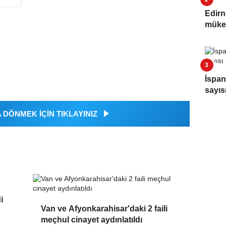
Edirn
müke
İspan
sayıs
DÖNMEK İÇİN TIKLAYINIZ
i
Van ve Afyonkarahisar'daki 2 faili
meçhul cinayet aydınlatıldı