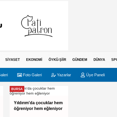
SIYASET
EKONOMI
ÖYKÜ-ŞIIR
GÜNDEM
DÜNYA
SP
aleri
Foto Galeri
Yazarlar
Üye Paneli
BURSA
BURSA
Yıldırım'da çocuklar hem
Aslı Hünel'den
öğreniyor hem eğleniyor
'Açıkhava'da müzi
ziyafeti