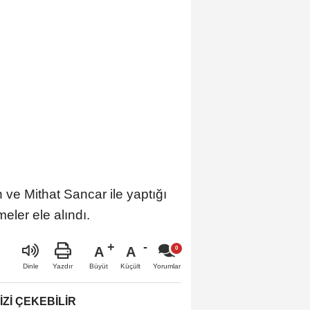
ve Mithat Sancar ile yaptığı
ler ele alındı.
A
A
Büyüt
Küçült
Dinle
Yazdır
Yorumlar
IZI ÇEKEBILIR