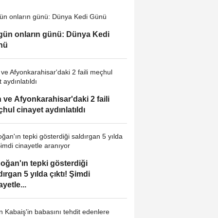
ün onların günü: Dünya Kedi
nü
 ve Afyonkarahisar'daki 2 faili
hul cinayet aydınlatıldı
oğan'ın tepki gösterdiği
dırgan 5 yılda çıktı! Şimdi
ayetle...