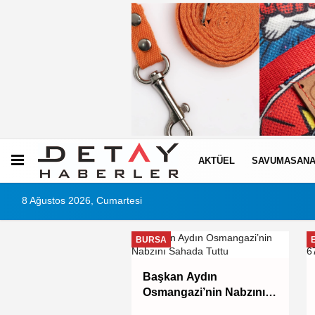
AKTÜEL
SAVUMASANA
8 Ağustos 2026, Cumartesi
BURSA
okaklardan
Başkan Aydın
OSAB'a
Osmangazi’nin Nabzını
Sahada Tuttu