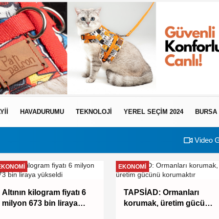
YII
HAVADURUMU
TEKNOLOJI
YEREL SEÇİM 2024
BURSA
Video G
EKONOMI
EKONOMI
Altının kilogram fiyatı 6
TAPSİAD: Ormanları
milyon 673 bin liraya
korumak, üretim gücünü
yükseldi
korumaktır