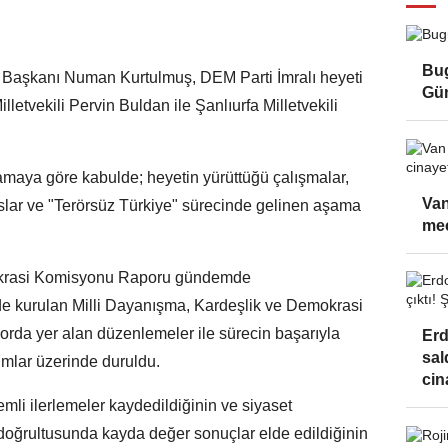
Bug
 Başkanı Numan Kurtulmuş, DEM Parti İmralı heyeti
Gü
etvekili Pervin Buldan ile Şanlıurfa Milletvekili
aya göre kabulde; heyetin yürüttüğü çalışmalar,
Van
maslar ve "Terörsüz Türkiye" sürecinde gelinen aşama
meç
okrasi Komisyonu Raporu gündemde
 kurulan Milli Dayanışma, Kardeşlik ve Demokrasi
rda yer alan düzenlemeler ile sürecin başarıyla
Erd
sal
mlar üzerinde duruldu.
cin
i ilerlemeler kaydedildiğinin ve siyaset
doğrultusunda kayda değer sonuçlar elde edildiğinin