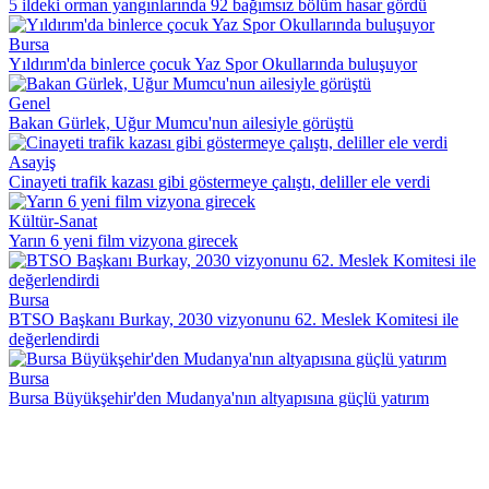
5 ildeki orman yangınlarında 92 bağımsız bölüm hasar gördü
Bursa
Yıldırım'da binlerce çocuk Yaz Spor Okullarında buluşuyor
Genel
Bakan Gürlek, Uğur Mumcu'nun ailesiyle görüştü
Asayiş
Cinayeti trafik kazası gibi göstermeye çalıştı, deliller ele verdi
Kültür-Sanat
Yarın 6 yeni film vizyona girecek
Bursa
BTSO Başkanı Burkay, 2030 vizyonunu 62. Meslek Komitesi ile
değerlendirdi
Bursa
Bursa Büyükşehir'den Mudanya'nın altyapısına güçlü yatırım