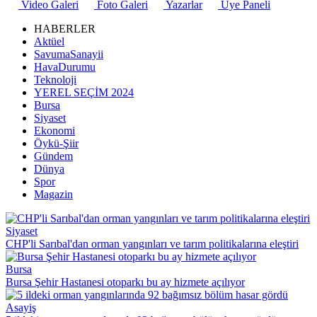
Video Galeri
Foto Galeri
Yazarlar
Üye Paneli
HABERLER
Aktüel
SavumaSanayii
HavaDurumu
Teknoloji
YEREL SEÇİM 2024
Bursa
Siyaset
Ekonomi
Öykü-Şiir
Gündem
Dünya
Spor
Magazin
Siyaset
CHP'li Sarıbal'dan orman yangınları ve tarım politikalarına eleştiri
Bursa
Bursa Şehir Hastanesi otoparkı bu ay hizmete açılıyor
Asayiş