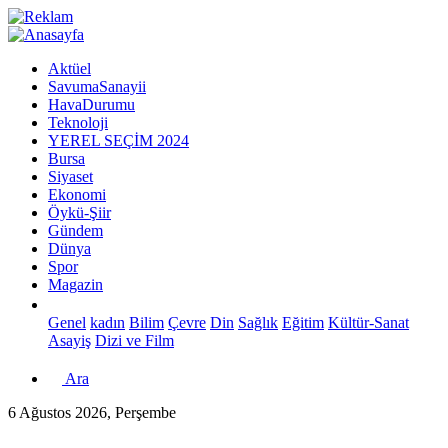
Aktüel
SavumaSanayii
HavaDurumu
Teknoloji
YEREL SEÇİM 2024
Bursa
Siyaset
Ekonomi
Öykü-Şiir
Gündem
Dünya
Spor
Magazin
Genel
kadın
Bilim
Çevre
Din
Sağlık
Eğitim
Kültür-Sanat
Asayiş
Dizi ve Film
Ara
6 Ağustos 2026, Perşembe