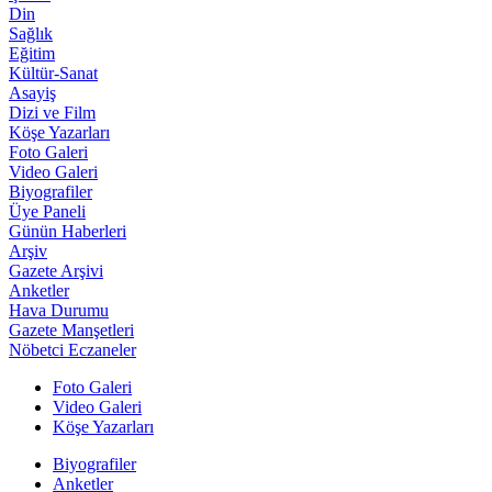
Din
Sağlık
Eğitim
Kültür-Sanat
Asayiş
Dizi ve Film
Köşe Yazarları
Foto Galeri
Video Galeri
Biyografiler
Üye Paneli
Günün Haberleri
Arşiv
Gazete Arşivi
Anketler
Hava Durumu
Gazete Manşetleri
Nöbetci Eczaneler
Foto Galeri
Video Galeri
Köşe Yazarları
Biyografiler
Anketler