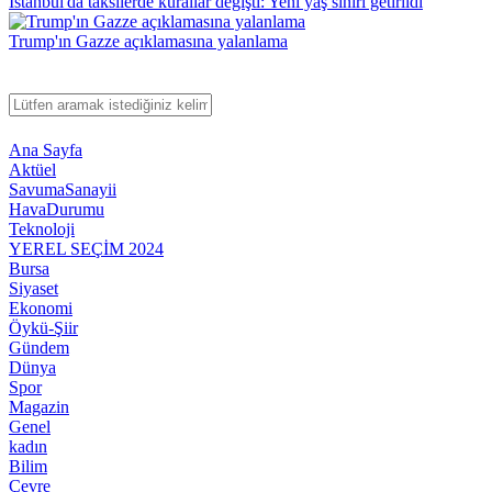
İstanbul'da taksilerde kurallar değişti: Yeni yaş sınırı getirildi
Trump'ın Gazze açıklamasına yalanlama
Ana Sayfa
Aktüel
SavumaSanayii
HavaDurumu
Teknoloji
YEREL SEÇİM 2024
Bursa
Siyaset
Ekonomi
Öykü-Şiir
Gündem
Dünya
Spor
Magazin
Genel
kadın
Bilim
Çevre