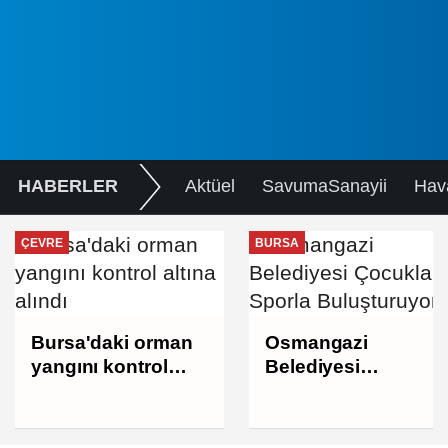
HABERLER
Aktüel
SavumaSanayii
Hav
ÇEVRE
BURSA
Bursa'daki orman
Osmangazi
yangını kontrol
Belediyesi
altına alındı
Çocukları Sporla
Buluşturuyor