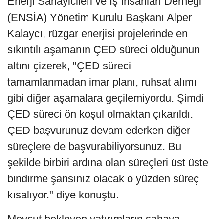
Enerji Sanayicileri ve İş İnsanları Derneği
(ENSİA) Yönetim Kurulu Başkanı Alper
Kalaycı, rüzgar enerjisi projelerinde en
sıkıntılı aşamanın ÇED süreci olduğunun
altını çizerek, "ÇED süreci
tamamlanmadan imar planı, ruhsat alımı
gibi diğer aşamalara geçilemiyordu. Şimdi
ÇED süreci ön koşul olmaktan çıkarıldı.
ÇED başvurunuz devam ederken diğer
süreçlere de başvurabiliyorsunuz. Bu
şekilde birbiri ardına olan süreçleri üst üste
bindirme şansınız olacak o yüzden süreç
kısalıyor." diye konuştu.
Mevcut bekleyen yatırımların sahaya