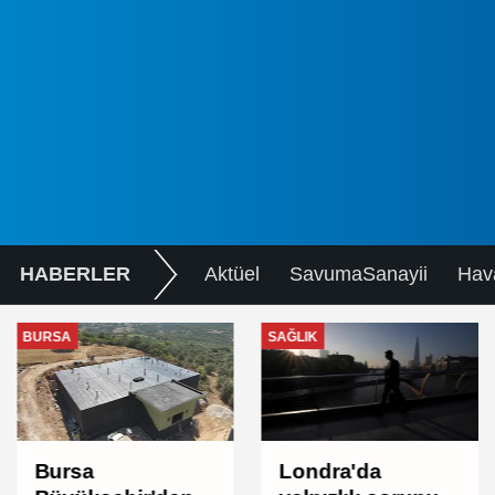
HABERLER
Aktüel
SavumaSanayii
Hav
BURSA
SAĞLIK
Bursa
Londra'da