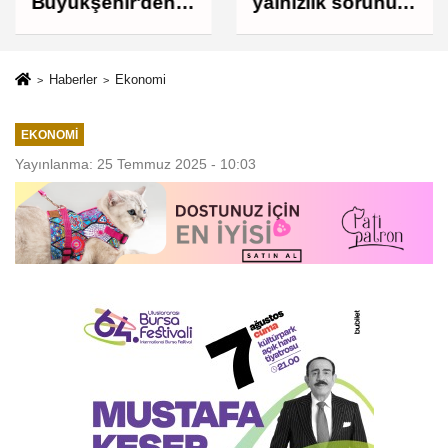
Büyükşehir'den
yalnızlık sorunu
Mudanya'nın
derinleşiyor
altyapısına güçlü
yatırım
Haberler
Ekonomi
EKONOMI
Yayınlanma: 25 Temmuz 2025 - 10:03