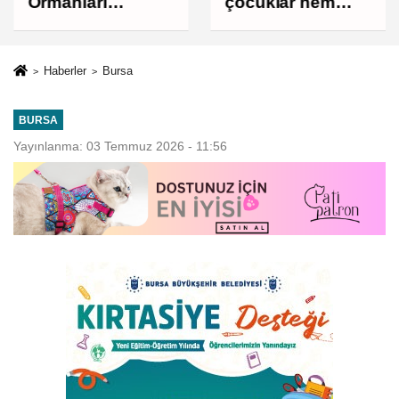
Ormanları
çocuklar hem
korumak, üretim
öğreniyor hem
gücünü
eğleniyor
korumaktır
Haberler
Bursa
BURSA
Yayınlanma: 03 Temmuz 2026 - 11:56