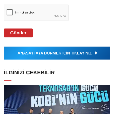
Gönder
ANASAYFAYA DÖNMEK İÇİN TIKLAYINIZ
İLGINIZI ÇEKEBILIR