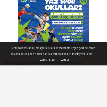
Veri politikasındaki amaçlarla sınırlı ve mevzuata uygun şekilde çerez
konumlandırmaktayız. Detaylar için veri politikamızı inceleyebilirsiniz...
AYRINTILAR
TAMAM
Osmangazi Belediyesi'nden
Haşereye Karşı Anında Müdahale