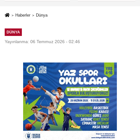
uyuşturucu testi
pozitif çıktı
Haberler
Dünya
DÜNYA
Yayınlanma: 06 Temmuz 2026 - 02:46