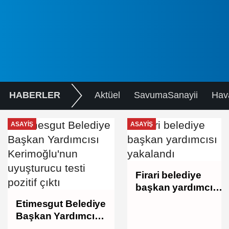
HABERLER
Aktüel
SavumaSanayii
Hav
ASAYIŞ
ASAYIŞ
Firari belediye
başkan yardımcısı
yakalandı
Etimesgut Belediye
Başkan Yardımcısı
Kerimoğlu'nun