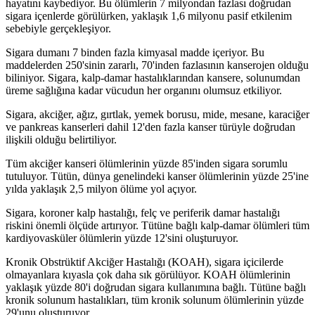
hayatını kaybediyor. Bu ölümlerin 7 milyondan fazlası doğrudan
sigara içenlerde görülürken, yaklaşık 1,6 milyonu pasif etkilenim
sebebiyle gerçekleşiyor.
Sigara dumanı 7 binden fazla kimyasal madde içeriyor. Bu
maddelerden 250'sinin zararlı, 70'inden fazlasının kanserojen olduğu
biliniyor. Sigara, kalp-damar hastalıklarından kansere, solunumdan
üreme sağlığına kadar vücudun her organını olumsuz etkiliyor.
Sigara, akciğer, ağız, gırtlak, yemek borusu, mide, mesane, karaciğer
ve pankreas kanserleri dahil 12'den fazla kanser türüyle doğrudan
ilişkili olduğu belirtiliyor.
Tüm akciğer kanseri ölümlerinin yüzde 85'inden sigara sorumlu
tutuluyor. Tütün, dünya genelindeki kanser ölümlerinin yüzde 25'ine
yılda yaklaşık 2,5 milyon ölüme yol açıyor.
Sigara, koroner kalp hastalığı, felç ve periferik damar hastalığı
riskini önemli ölçüde artırıyor. Tütüne bağlı kalp-damar ölümleri tüm
kardiyovasküler ölümlerin yüzde 12'sini oluşturuyor.
Kronik Obstrüktif Akciğer Hastalığı (KOAH), sigara içicilerde
olmayanlara kıyasla çok daha sık görülüyor. KOAH ölümlerinin
yaklaşık yüzde 80'i doğrudan sigara kullanımına bağlı. Tütüne bağlı
kronik solunum hastalıkları, tüm kronik solunum ölümlerinin yüzde
29'unu oluşturuyor.