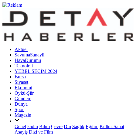
Aktüel
SavumaSanayii
HavaDurumu
Teknoloji
YEREL SEÇİM 2024
Bursa
Siyaset
Ekonomi
Öykü-Şiir
Gündem
Dünya
Spor
Magazin
Genel
kadın
Bilim
Çevre
Din
Sağlık
Eğitim
Kültür-Sanat
Asayiş
Dizi ve Film