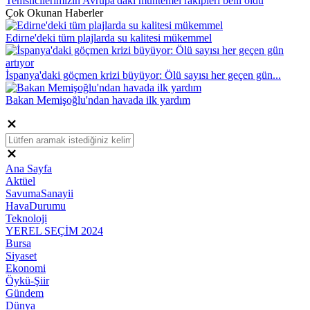
Temsilcilerimizin Avrupa'daki muhtemel rakipleri belli oldu
Çok Okunan Haberler
Edirne'deki tüm plajlarda su kalitesi mükemmel
İspanya'daki göçmen krizi büyüyor: Ölü sayısı her geçen gün...
Bakan Memişoğlu'ndan havada ilk yardım
Ana Sayfa
Aktüel
SavumaSanayii
HavaDurumu
Teknoloji
YEREL SEÇİM 2024
Bursa
Siyaset
Ekonomi
Öykü-Şiir
Gündem
Dünya