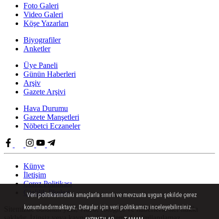
Foto Galeri
Video Galeri
Köşe Yazarları
Biyografiler
Anketler
Üye Paneli
Günün Haberleri
Arşiv
Gazete Arşivi
Hava Durumu
Gazete Manşetleri
Nöbetci Eczaneler
Künye
İletişim
Çerez Politikası
Gizlilik İlkeleri
Veri politikasındaki amaçlarla sınırlı ve mevzuata uygun şekilde çerez
konumlandırmaktayız. Detaylar için veri politikamızı inceleyebilirsiniz...
Sitemizde bulunan yazı, video, fotoğraf ve haberlerin her hakkı
saklıdır. İzinsiz veya kaynak gösterilemeden kullanılamaz.