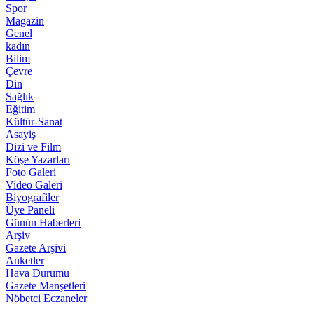
Spor
Magazin
Genel
kadın
Bilim
Çevre
Din
Sağlık
Eğitim
Kültür-Sanat
Asayiş
Dizi ve Film
Köşe Yazarları
Foto Galeri
Video Galeri
Biyografiler
Üye Paneli
Günün Haberleri
Arşiv
Gazete Arşivi
Anketler
Hava Durumu
Gazete Manşetleri
Nöbetci Eczaneler