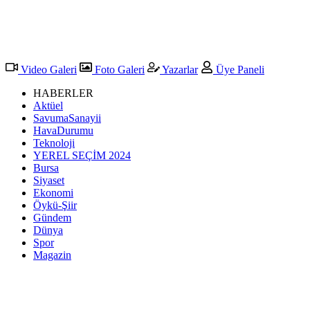
Video Galeri
Foto Galeri
Yazarlar
Üye Paneli
HABERLER
Aktüel
SavumaSanayii
HavaDurumu
Teknoloji
YEREL SEÇİM 2024
Bursa
Siyaset
Ekonomi
Öykü-Şiir
Gündem
Dünya
Spor
Magazin