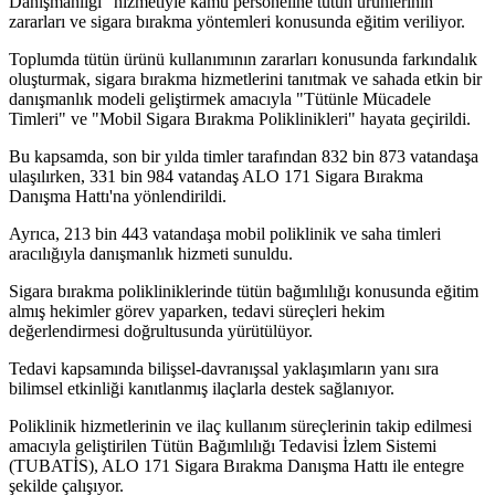
Danışmanlığı" hizmetiyle kamu personeline tütün ürünlerinin
zararları ve sigara bırakma yöntemleri konusunda eğitim veriliyor.
Toplumda tütün ürünü kullanımının zararları konusunda farkındalık
oluşturmak, sigara bırakma hizmetlerini tanıtmak ve sahada etkin bir
danışmanlık modeli geliştirmek amacıyla "Tütünle Mücadele
Timleri" ve "Mobil Sigara Bırakma Poliklinikleri" hayata geçirildi.
Bu kapsamda, son bir yılda timler tarafından 832 bin 873 vatandaşa
ulaşılırken, 331 bin 984 vatandaş ALO 171 Sigara Bırakma
Danışma Hattı'na yönlendirildi.
Ayrıca, 213 bin 443 vatandaşa mobil poliklinik ve saha timleri
aracılığıyla danışmanlık hizmeti sunuldu.
Sigara bırakma polikliniklerinde tütün bağımlılığı konusunda eğitim
almış hekimler görev yaparken, tedavi süreçleri hekim
değerlendirmesi doğrultusunda yürütülüyor.
Tedavi kapsamında bilişsel-davranışsal yaklaşımların yanı sıra
bilimsel etkinliği kanıtlanmış ilaçlarla destek sağlanıyor.
Poliklinik hizmetlerinin ve ilaç kullanım süreçlerinin takip edilmesi
amacıyla geliştirilen Tütün Bağımlılığı Tedavisi İzlem Sistemi
(TUBATİS), ALO 171 Sigara Bırakma Danışma Hattı ile entegre
şekilde çalışıyor.