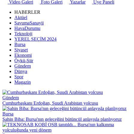
Video Galeri
Foto Galeri
Yazarlar
Üye Paneli
HABERLER
Aktüel
SavumaSanayii
HavaDurumu
Teknoloji
YEREL SEÇİM 2024
Bursa
Siyaset
Ekonomi
Öykü-Şiir
Gündem
Dünya
Spor
Magazin
Gündem
Cumhurbaşkanı Erdoğan, Suudi Arabistan yolcusu
Bursa
Şahin Biba: Bursa'nın geleceğini bütüncül anlayışla planlıyoruz