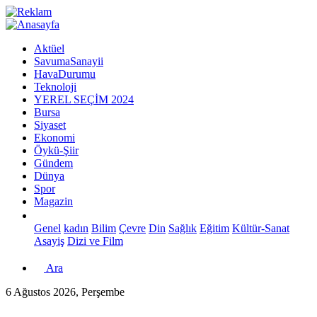
Aktüel
SavumaSanayii
HavaDurumu
Teknoloji
YEREL SEÇİM 2024
Bursa
Siyaset
Ekonomi
Öykü-Şiir
Gündem
Dünya
Spor
Magazin
Genel
kadın
Bilim
Çevre
Din
Sağlık
Eğitim
Kültür-Sanat
Asayiş
Dizi ve Film
Ara
6 Ağustos 2026, Perşembe