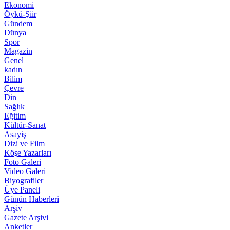
Ekonomi
Öykü-Şiir
Gündem
Dünya
Spor
Magazin
Genel
kadın
Bilim
Çevre
Din
Sağlık
Eğitim
Kültür-Sanat
Asayiş
Dizi ve Film
Köşe Yazarları
Foto Galeri
Video Galeri
Biyografiler
Üye Paneli
Günün Haberleri
Arşiv
Gazete Arşivi
Anketler