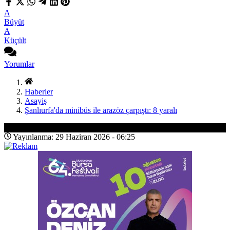
A
Büyüt
A
Küçült
Yorumlar
Haberler
Asayiş
Şanlıurfa'da minibüs ile arazöz çarpıştı: 8 yaralı
Asayiş
Yayınlanma: 29 Haziran 2026 - 06:25