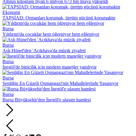
Altının kilogram fiyatı 6 milyon 673 bin liraya yükseldi
Ekonomi
TAPSİAD: Ormanları korumak, üretim gücünü korumaktır
Bursa
Yıldırım'da çocuklar hem öğreniyor hem eğleniyor
Bursa
Aslı Hünel'den 'Açıkhava'da müzik ziyafeti
Bursa
İnegöl'de binicilik için modern manejler yapılıyor
Bursa
Şenliğin En Güzeli Osmangazi'nin Mahallelerinde Yaşanıyor
Bursa
Bursa Büyükşehir'den İnegöl'e ulaşım hamlesi