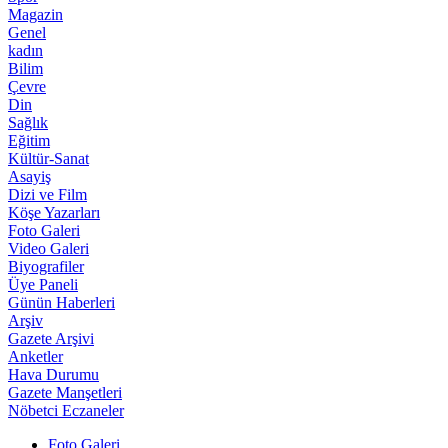
Magazin
Genel
kadın
Bilim
Çevre
Din
Sağlık
Eğitim
Kültür-Sanat
Asayiş
Dizi ve Film
Köşe Yazarları
Foto Galeri
Video Galeri
Biyografiler
Üye Paneli
Günün Haberleri
Arşiv
Gazete Arşivi
Anketler
Hava Durumu
Gazete Manşetleri
Nöbetci Eczaneler
Foto Galeri