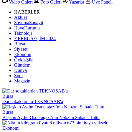
Video Galeri
Foto Galeri
Yazarlar
Üye Paneli
HABERLER
Aktüel
SavumaSanayii
HavaDurumu
Teknoloji
YEREL SEÇİM 2024
Bursa
Siyaset
Ekonomi
Öykü-Şiir
Gündem
Dünya
Spor
Magazin
Bursa
Dar sokaklardan TEKNOSAB'a
Bursa
Başkan Aydın Osmangazi’nin Nabzını Sahada Tuttu
Ekonomi