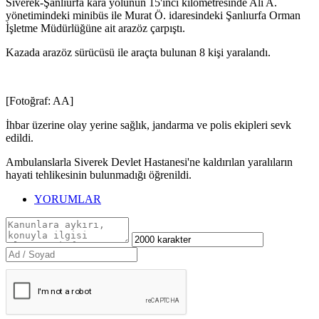
Siverek-Şanlıurfa kara yolunun 15'inci kilometresinde Ali A.
yönetimindeki minibüs ile Murat Ö. idaresindeki Şanlıurfa Orman
İşletme Müdürlüğüne ait arazöz çarpıştı.
Kazada arazöz sürücüsü ile araçta bulunan 8 kişi yaralandı.
[Fotoğraf: AA]
İhbar üzerine olay yerine sağlık, jandarma ve polis ekipleri sevk
edildi.
Ambulanslarla Siverek Devlet Hastanesi'ne kaldırılan yaralıların
hayati tehlikesinin bulunmadığı öğrenildi.
YORUMLAR