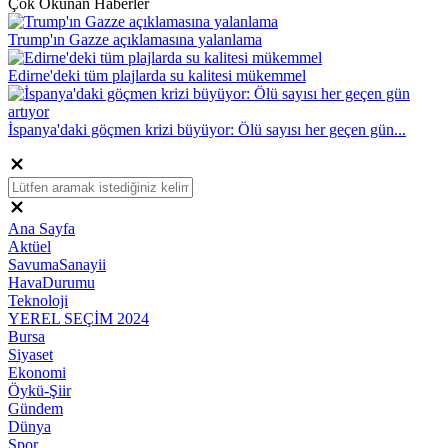
Çok Okunan Haberler
Trump'ın Gazze açıklamasına yalanlama
Edirne'deki tüm plajlarda su kalitesi mükemmel
İspanya'daki göçmen krizi büyüyor: Ölü sayısı her geçen gün...
Ana Sayfa
Aktüel
SavumaSanayii
HavaDurumu
Teknoloji
YEREL SEÇİM 2024
Bursa
Siyaset
Ekonomi
Öykü-Şiir
Gündem
Dünya
Spor