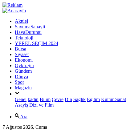
Aktüel
SavumaSanayii
HavaDurumu
Teknoloji
YEREL SEÇİM 2024
Bursa
Siyaset
Ekonomi
Öykü-Şiir
Gündem
Dünya
Spor
Magazin
Genel
kadın
Bilim
Çevre
Din
Sağlık
Eğitim
Kültür-Sanat
Asayiş
Dizi ve Film
Ara
7 Ağustos 2026, Cuma