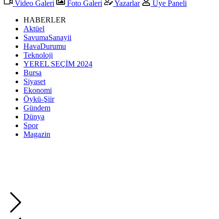
Video Galeri
Foto Galeri
Yazarlar
Üye Paneli
HABERLER
Aktüel
SavumaSanayii
HavaDurumu
Teknoloji
YEREL SEÇİM 2024
Bursa
Siyaset
Ekonomi
Öykü-Şiir
Gündem
Dünya
Spor
Magazin