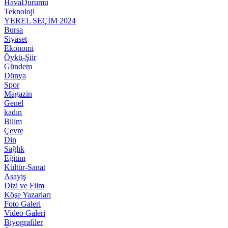
HavaDurumu
Teknoloji
YEREL SEÇİM 2024
Bursa
Siyaset
Ekonomi
Öykü-Şiir
Gündem
Dünya
Spor
Magazin
Genel
kadın
Bilim
Çevre
Din
Sağlık
Eğitim
Kültür-Sanat
Asayiş
Dizi ve Film
Köşe Yazarları
Foto Galeri
Video Galeri
Biyografiler