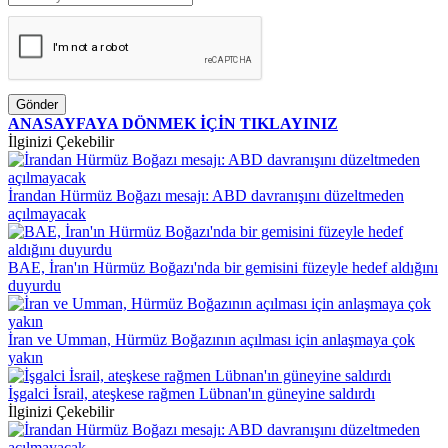
Gönder
ANASAYFAYA DÖNMEK İÇİN TIKLAYINIZ
İlginizi Çekebilir
İrandan Hürmüz Boğazı mesajı: ABD davranışını düzeltmeden
açılmayacak
BAE, İran'ın Hürmüz Boğazı'nda bir gemisini füzeyle hedef aldığını
duyurdu
İran ve Umman, Hürmüz Boğazının açılması için anlaşmaya çok
yakın
İşgalci İsrail, ateşkese rağmen Lübnan'ın güneyine saldırdı
İlginizi Çekebilir