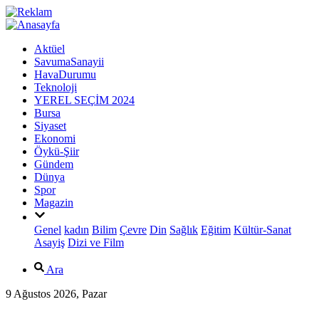
Aktüel
SavumaSanayii
HavaDurumu
Teknoloji
YEREL SEÇİM 2024
Bursa
Siyaset
Ekonomi
Öykü-Şiir
Gündem
Dünya
Spor
Magazin
Genel
kadın
Bilim
Çevre
Din
Sağlık
Eğitim
Kültür-Sanat
Asayiş
Dizi ve Film
Ara
9 Ağustos 2026, Pazar