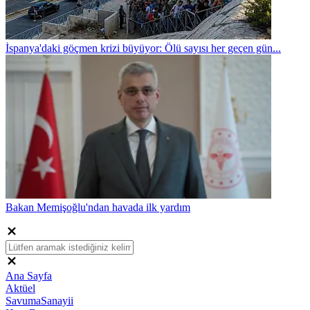
İspanya'daki göçmen krizi büyüyor: Ölü sayısı her geçen gün...
Bakan Memişoğlu'ndan havada ilk yardım
Ana Sayfa
Aktüel
SavumaSanayii