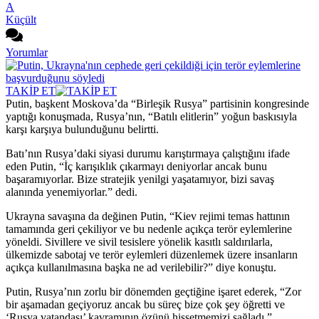
A
Küçült
Yorumlar
TAKİP ET
Putin, başkent Moskova’da “Birleşik Rusya” partisinin kongresinde
yaptığı konuşmada, Rusya’nın, “Batılı elitlerin” yoğun baskısıyla
karşı karşıya bulunduğunu belirtti.
Batı’nın Rusya’daki siyasi durumu karıştırmaya çalıştığını ifade
eden Putin, “İç karışıklık çıkarmayı deniyorlar ancak bunu
başaramıyorlar. Bize stratejik yenilgi yaşatamıyor, bizi savaş
alanında yenemiyorlar.” dedi.
Ukrayna savaşına da değinen Putin, “Kiev rejimi temas hattının
tamamında geri çekiliyor ve bu nedenle açıkça terör eylemlerine
yöneldi. Sivillere ve sivil tesislere yönelik kasıtlı saldırılarla,
ülkemizde sabotaj ve terör eylemleri düzenlemek üzere insanların
açıkça kullanılmasına başka ne ad verilebilir?” diye konuştu.
Putin, Rusya’nın zorlu bir dönemden geçtiğine işaret ederek, “Zor
bir aşamadan geçiyoruz ancak bu süreç bize çok şey öğretti ve
‘Rusya vatandaşı’ kavramının özünü hissetmemizi sağladı.”