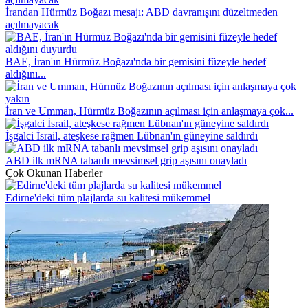
İrandan Hürmüz Boğazı mesajı: ABD davranışını düzeltmeden
açılmayacak
BAE, İran'ın Hürmüz Boğazı'nda bir gemisini füzeyle hedef
aldığını...
İran ve Umman, Hürmüz Boğazının açılması için anlaşmaya çok...
İşgalci İsrail, ateşkese rağmen Lübnan'ın güneyine saldırdı
ABD ilk mRNA tabanlı mevsimsel grip aşısını onayladı
Çok Okunan Haberler
Edirne'deki tüm plajlarda su kalitesi mükemmel