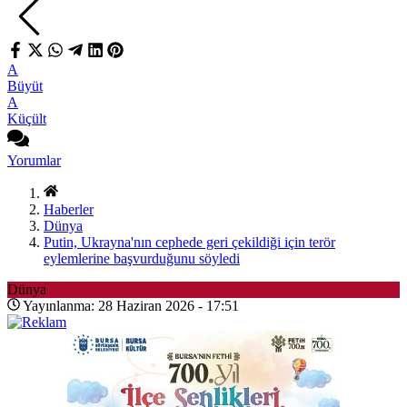
A
Büyüt
A
Küçült
Yorumlar
Haberler
Dünya
Putin, Ukrayna'nın cephede geri çekildiği için terör
eylemlerine başvurduğunu söyledi
Dünya
Yayınlanma: 28 Haziran 2026 - 17:51